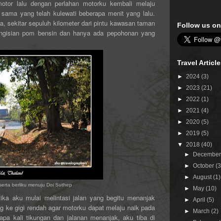
otor
lalu dengan perlahan
motorku
kembali
melaju
g sama yang telah kulewati beberapa menit yang lalu.
, sekitar sepuluh kilometer dari pintu kawasan taman
Follow us on
pengisian pom bensin dan hanya ada pepohonan yang
Travel Articl
►
2024
(3)
►
2023
(21)
►
2022
(1)
►
2021
(4)
►
2020
(5)
►
2019
(5)
▼
2018
(40)
►
Decembe
►
October
(3
►
August
(1)
erta berliku menuju Doi Suthep
►
May
(10)
ka aku mulai melintasi jalan yang begitu menanjak
►
April
(5)
ng ke gigi rendah agar motorku dapat melaju naik pada
►
March
(2)
rapa kali tikungan dan jalanan menanjak, aku tiba di