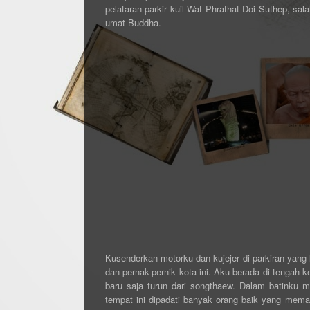
pelataran parkir kuil Wat Phrathat Doi Suthep, sal
umat Buddha.
Kusenderkan motorku dan kujejer di parkiran yang
dan pernak-pernik kota ini. Aku berada di tengah
baru saja turun dari songthaew. Dalam batinku 
tempat ini dipadati banyak orang baik yang mema