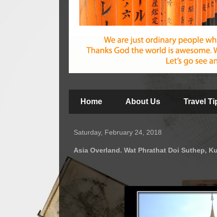
Home
About Us
Travel T
Saturday, February 24, 2018
Asia Overland. Wat Phrathat Doi Suthep, Ku