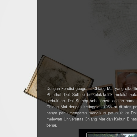
Dengan kondisi geografis Chiang Mai yang dikelili
Phrathat Doi Suthep berkelok-kelok melalui hut
perbukitan. Doi Suthep sebenarnya adalah nama 
Chiang Mai dengan ketinggian 1056 m di atas per
hanya perlu mengarah mengikuti petunjuk ke Doi
melewati Universitas Chiang Mai dan Kebun Binatan
benar.