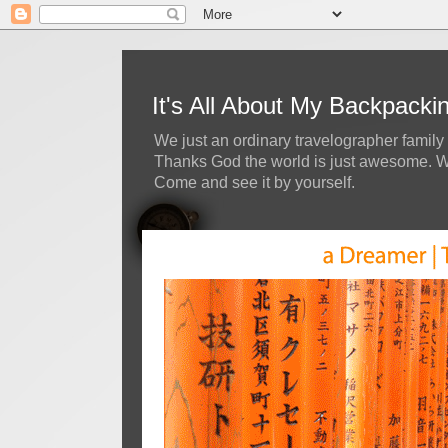
It's All About My Backpack
We just an ordinary travelographer family 
Thanks God the world is just awesome. We 
Come and see it by yourself.