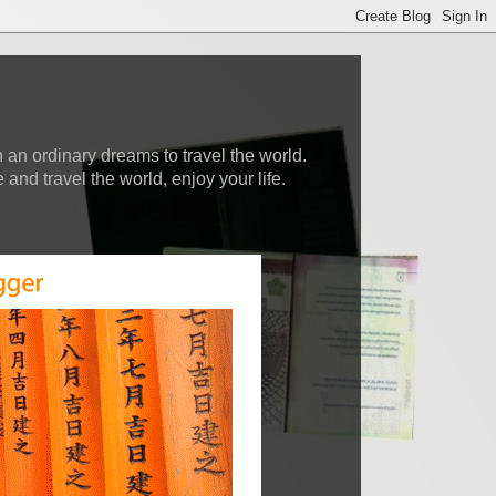
 an ordinary dreams to travel the world.
nd travel the world, enjoy your life.