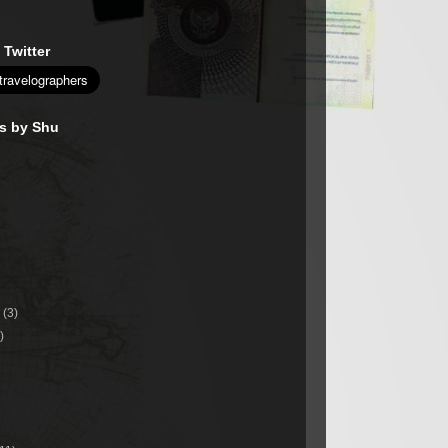
 Twitter
es by Shu
r
(3)
)