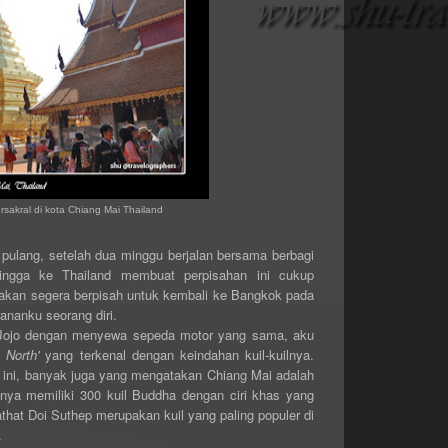
rsakral di kota Chiang Mai Thailand
 pulang, setelah dua minggu berjalan bersama berbagi
ngga ke Thailand membuat perpisahan ini cukup
akan segera berpisah untuk kembali ke Bangkok pada
lananku seorang diri.
k Jojo dengan menyewa sepeda motor yang sama, aku
 North'
yang terkenal dengan keindahan kuil-kuilnya.
a ini, banyak juga yang mengatakan Chiang Mai adalah
hanya memiliki 300 kuil Buddha dengan ciri khas yang
rathat Doi Suthep merupakan kuil yang paling populer di
i.