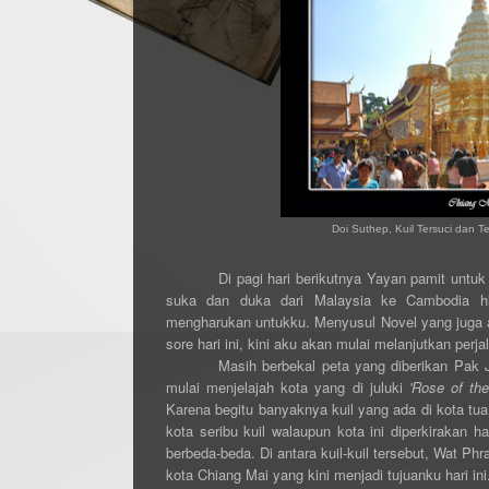
Doi Suthep, Kuil Tersuci dan Te
Di pagi hari berikutnya Yayan pamit untuk
suka dan duka dari Malaysia ke Cambodia hi
mengharukan untukku. Menyusul Novel yang juga 
sore hari ini, kini aku akan mulai melanjutkan perja
Masih berbekal peta yang diberikan Pa
mulai menjelajah kota
yang di juluki
'Rose of the
Karena begitu banyaknya kuil yang ada di kota tu
kota seribu kuil walaupun kota ini diperkirakan 
berbeda-beda. Di antara kuil-kuil tersebut, Wat Ph
kota Chiang Mai yang kini menjadi tujuanku hari in