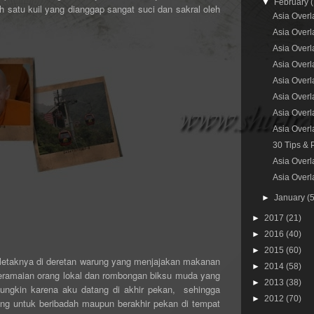
▼
February
ah satu kuil yang
dianggap sangat suci dan sakral oleh
Asia Overl
Asia Overla
Asia Overl
Asia Overl
Asia Overl
Asia Overl
Asia Overl
Asia Overl
30 Tips & 
Asia Overl
Asia Overla
►
January
(
►
2017
(21)
►
2016
(40)
►
2015
(60)
 letaknya di deretan warung yang menjajakan makanan
►
2014
(58)
 keramaian orang lokal dan rombongan biksu muda yang
►
2013
(38)
mungkin karena aku datang di akhir pekan, sehingga
►
2012
(70)
ng untuk beribadah maupun berakhir pekan di tempat