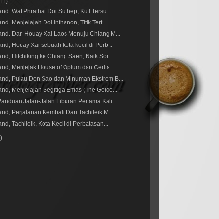
(11)
and. Wat Phrathat Doi Suthep, Kuil Tersu...
nd. Menjelajah Doi Inthanon, Titik Tert...
and. Dari Houay Xai Laos Menuju Chiang M...
and, Houay Xai sebuah kota kecil di Perb...
and, Hitchiking ke Chiang Saen, Naik Son...
and, Menjejak House of Opium dan Cerita ...
and, Pulau Don Sao dan Minuman Ekstrem B...
and, Menjelajah Segitiga Emas (The Golde...
Panduan Jalan-Jalan Liburan Pertama Kali...
and, Perjalanan Kembali Dari Tachileik M...
nd, Tachileik, Kota Kecil di Perbatasan...
5)