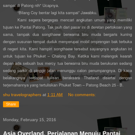
sampai di Patong nih" Ucapnya.
“Bilang Coy bentar lagi kita sampai” Jawabku.
Kami segera bergegas mencari angkutan umum yang memiliki
tujuan ke Pantai Patong. Tak jauh dari pasar ini di deretan pertokoan yang
sama, tampak dua songthaew berwarna biru muda bergaris kuning
dengan susunan tempat duduk menyerupai mobil omprengan bak terbuka
di negeri kita. Kami hampiri songthaew tersebut sayangnya angkutan ini
untuk tujuan ke Phuket – Chalong Bay. Ketika kami melengok kearah
depan ada sebuah bus mercy tua berwarna biru muda berukuran sedang
sedang parkir di pinggir jalan menunggu calon penumpangnya. Di kaca
belakangnya terdapat tulisan beraksara Thailand disertai dengan
terjemahannya yang tertuliskan Phuket Town – Patong Beach 25 - B.
shu travelographers
at
1:11 AM
No comments:
Share
Monday, February 15, 2016
Asia Overland, Perjalanan Menuju Pantai