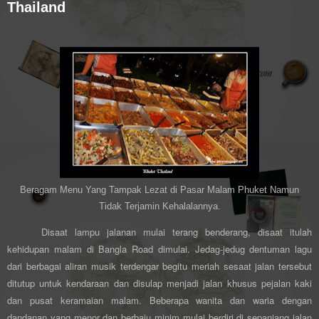
Thailand
Beragam Menu Yang Tampak Lezat di Pasar Malam Phuket Namun
Tidak Terjamin Kehalalannya.
Disaat lampu jalanan mulai terang benderang, disaat itulah
kehidupan malam di Bangla Road dimulai. Jedag-jedug dentuman lagu
dari berbagai aliran musik terdengar begitu meriah sesaat jalan tersebut
ditutup untuk kendaraan dan disulap menjadi jalan khusus pejalan kaki
dan pusat keramaian malam. Beberapa wanita dan waria dengan
dandanan yang menor dan berbaju minim mulai berdiri di sepanjang jalan