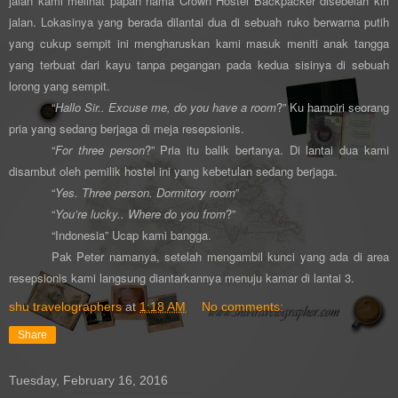
jalan kami melihat papan nama Crown Hostel Backpacker disebelah kiri
jalan. Lokasinya yang berada dilantai dua di sebuah ruko berwarna putih
yang cukup sempit ini mengharuskan kami masuk meniti anak tangga
yang terbuat dari kayu tanpa pegangan pada kedua sisinya di sebuah
lorong yang sempit.
“
Hallo Sir.. Excuse me, do you have a room
?” Ku hampiri seorang
pria yang sedang berjaga di meja resepsionis.
“
For three person
?” Pria itu balik bertanya. Di lantai dua kami
disambut oleh pemilik hostel ini yang kebetulan sedang berjaga.
“
Yes. Three person. Dormitory room
”
“
You’re lucky.. Where do you from
?”
“Indonesia” Ucap kami bangga.
Pak Peter namanya, setelah mengambil kunci yang ada di area
resepsionis kami langsung diantarkannya menuju kamar di lantai 3.
shu travelographers
at
1:18 AM
No comments:
Share
Tuesday, February 16, 2016