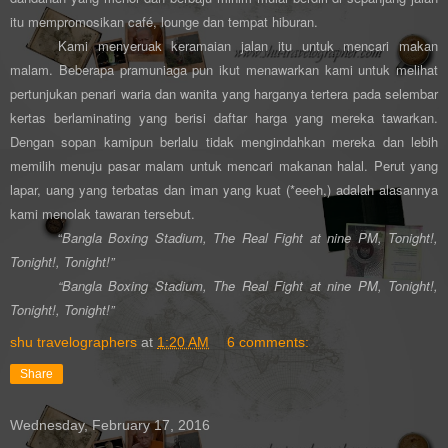
itu mempromosikan café, lounge dan tempat hiburan.
Kami menyeruak keramaian jalan itu untuk mencari makan
malam. Beberapa pramuniaga pun ikut menawarkan kami untuk melihat
pertunjukan penari waria dan wanita yang harganya tertera pada selembar
kertas berlaminating yang berisi daftar harga yang mereka tawarkan.
Dengan sopan kamipun berlalu tidak mengindahkan mereka dan lebih
memilih menuju pasar malam untuk mencari makanan halal. Perut yang
lapar, uang yang ter
batas dan iman yang kuat (
*eeeh,)
adalah alasannya
kami menolak tawaran tersebut.
“
Bangla Boxing Stadium, The Real Fight at nine PM, Tonight!,
Tonight!, Tonight!”
“Bangla Boxing Stadium, The Real Fight at nine PM, Tonight!,
Tonight!, Tonight!”
shu travelographers
at
1:20 AM
6 comments:
Share
Wednesday, February 17, 2016