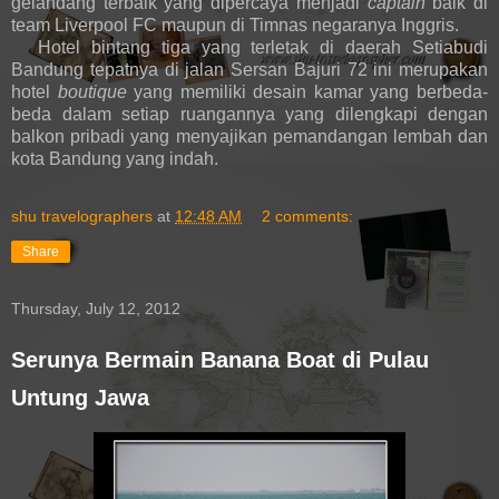
gelandang terbaik yang dipercaya menjadi
captain
baik di
team Liverpool FC maupun di Timnas negaranya Inggris.
Hotel bintang tiga yang terletak
di daerah Setiabudi
Bandung tepatnya di jalan Sersan Bajuri 72
ini merupakan
hotel
boutique
yang memiliki desain kamar yang berbeda-
beda dalam setiap ruangannya yang dilengkapi dengan
balkon pribadi yang menyajikan pemandangan lembah dan
kota Bandung yang indah.
shu travelographers
at
12:48 AM
2 comments:
Share
Thursday, July 12, 2012
Serunya Bermain Banana Boat di Pulau
Untung Jawa