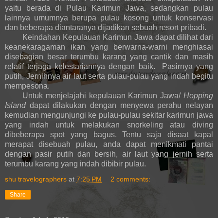
yaitu berada di Pulau Karimun Jawa, sedangkan pulau
lainnya umumnya berupa pulau kosong untuk konservasi
dan beberapa diantaranya dijadikan sebuah resort pribadi.
Keindahan Kepulauan Karimun Jawa dapat dilihat dari
keanekaragaman ikan yang berwarna-warni menghiasai
disebagian besar terumbu karang yang cantik dan masih
relatif terjaga kelestariannya dengan baik. Pasirnya yang
putih, Jernihnya air laut serta pulau-pulau yang indah begitu
mempesona.
Untuk menjelajahi kepulauan Karimun Jawa/
Hopping
Island
dapat dilakukan dengan menyewa perahu nelayan
kemudian mengunjungi ke pulau-pulau sekitar karimun jawa
yang indah untuk melakukan snorkeling atau diving
dibeberapa spot yang bagus. Tentu saja disaat kapal
merapat disebuah pulau, anda dapat menikmati pantai
dengan pasir putih dan bersih, air laut yang jernih serta
terumbu karang yang indah dibibir pulau.
shu travelographers
at
7:25 PM
2 comments:
Share