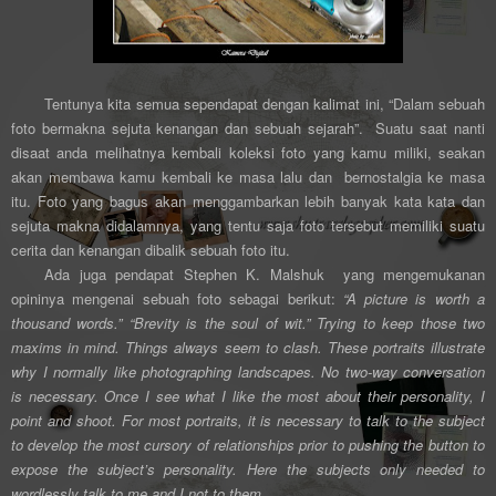
Tentunya kita semua sependapat dengan kalimat ini, “Dalam sebuah
foto bermakna sejuta kenangan dan sebuah sejarah”. Suatu saat nanti
disaat anda melihatnya kembali koleksi foto yang kamu miliki, seakan
akan membawa kamu kembali ke masa lalu dan bernostalgia ke masa
itu. Foto yang bagus akan menggambarkan lebih banyak kata kata dan
sejuta makna didalamnya, yang tentu saja foto tersebut memiliki suatu
cerita dan kenangan dibalik sebuah foto itu.
Ada juga pendapat
Stephen K. Malshuk
yang mengemukanan
opininya mengenai sebuah foto sebagai berikut:
“A picture is worth a
thousand words.” “Brevity is the soul of wit.” Trying to keep those two
maxims in mind. Things always seem to clash. These portraits illustrate
why I normally like photographing landscapes. No two-way conversation
is necessary. Once I see what I like the most about their personality, I
point and shoot. For most portraits, it is necessary to talk to the subject
to develop the most cursory of relationships prior to pushing the button to
expose the subject’s personality. Here the subjects only needed to
wordlessly talk to me and I not to them
.