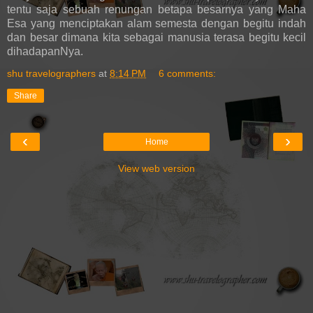
tentu saja sebuah renungan betapa besarnya yang Maha
Esa yang menciptakan alam semesta dengan begitu indah
dan besar dimana kita sebagai manusia terasa begitu kecil
dihadapanNya.
shu travelographers
at
8:14 PM
6 comments:
Share
‹
›
Home
View web version