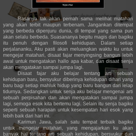
Rasanya tak akan pernah sama melihat matahari
yang akan terbit maupun terbenam. Jangankan ditempat
yang berbeda dipenjuru dunia, di tempat yang sama pun
akan selalu berbeda. Suasananya begitu magis dan bagiku
itu penuh dengan filosofi kehidupan. Dalam setiap
perjalananku, Aku pasti akan meluangkan waktu ku untuk
mengejar matahari, disaat fajar menyingsing bangun lebih
awal untuk mengatakan hallo apa kabar, dan disaat senja
akan mengatakan sampai jumpa lagi.
Disaat fajar aku belajar tentang arti sebuah
kehidupan baru, bersyukur diberinya kehidupan dihari yang
baru bagi setiap mahluk hidup yang baru bangun dari lelap
tidurnya. Sedangkan untuk senja aku belajar mengenai arti
sebuah perpisahan dan akan mengatakan sampai jumpa
lagi, semoga esok kita bertemu lagi. Selain itu senja bagiku
seperti sebuah harapan untuk kesempatan hari esok yang
lebih baik dari hari ini.
Karimun Jawa, salah satu tempat terbaik bagiku
untuk mengejar matahari, yang mengajarkan ku akan
banyak hal tentang arti sebuah kehidupan, bersyukur dan