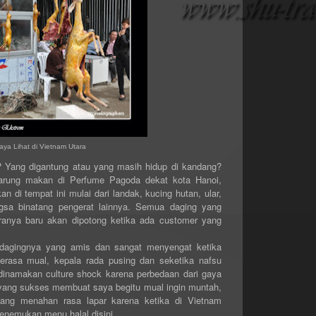
ya Lihat di Vietnam Utara
 Yang digantung atau yang masih hidup di kandang?
warung makan di Perfume Pagoda dekat kota Hanoi,
n di tempat ini mulai dari landak, kucing hutan, ular,
ngsa binatang pengerat lainnya. Semua daging yang
taranya baru akan dipotong ketika ada customer yang
agingnya yang amis dan sangat menyengat ketika
erasa mual, kepala rada pusing dan seketika nafsu
dinamakan culture shock karena perbedaan dari gaya
asi yang sukses membuat saya begitu mual ingin muntah,
dang menahan rasa lapar karena ketika di Vietnam
menemukan menu halal disini.