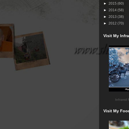
►
2015
(60)
►
2014
(58)
►
2013
(38)
►
2012
(70)
Visit My Inf
Infrared
Visit My Foo