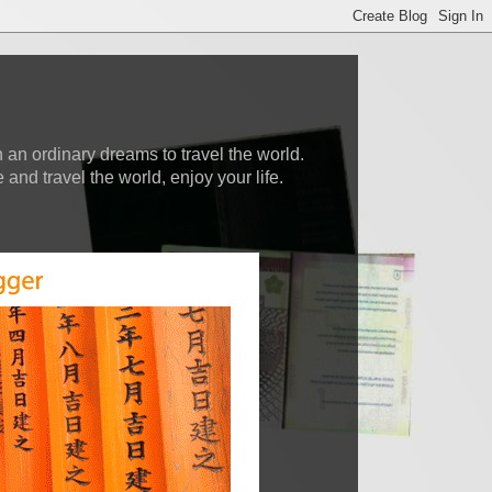
 an ordinary dreams to travel the world.
nd travel the world, enjoy your life.