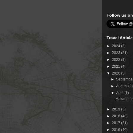
Follow us on
Travel Articl
►
2024
(3)
►
2023
(21)
►
2022
(1)
►
2021
(4)
▼
2020
(5)
►
Septembe
►
August
(3)
▼
April
(1)
Makanan da
►
2019
(5)
►
2018
(40)
►
2017
(21)
►
2016
(40)