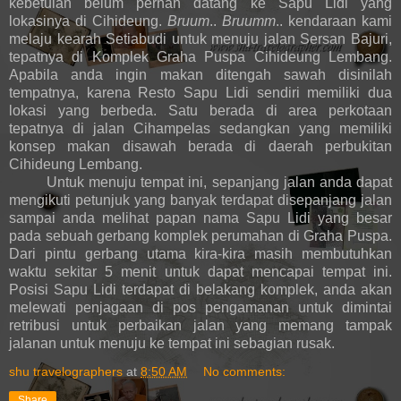
kebetulan belum pernah datang ke Sapu Lidi yang
lokasinya di Cihideung.
Bruum
..
Bruumm
.. kendaraan kami
melaju kearah Setiabudi untuk menuju jalan Sersan Bajuri,
tepatnya di Komplek Graha Puspa Cihideung Lembang.
Apabila anda ingin makan ditengah sawah disinilah
tempatnya, karena Resto Sapu Lidi sendiri memiliki dua
lokasi yang berbeda. Satu berada di area perkotaan
tepatnya di jalan Cihampelas sedangkan yang memiliki
konsep makan disawah berada di daerah perbukitan
Cihideung Lembang.
Untuk menuju tempat ini, sepanjang jalan anda dapat
mengikuti petunjuk yang banyak terdapat disepanjang jalan
sampai anda melihat papan nama Sapu Lidi yang besar
pada sebuah gerbang komplek perumahan di Graha Puspa.
Dari pintu gerbang utama kira-kira masih membutuhkan
waktu sekitar 5 menit untuk dapat mencapai tempat ini.
Posisi Sapu Lidi terdapat di belakang komplek, anda akan
melewati penjagaan di pos pengamanan untuk dimintai
retribusi untuk perbaikan jalan yang memang tampak
jalanan untuk menuju ke tempat ini sebagian rusak.
shu travelographers
at
8:50 AM
No comments:
Share