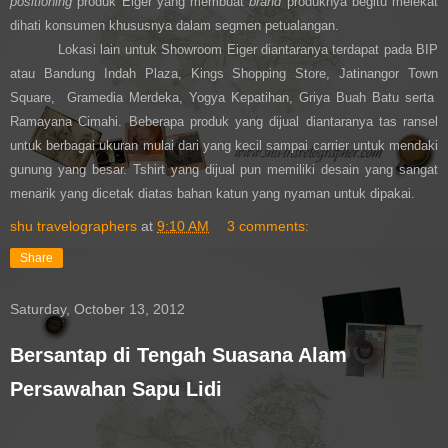
positioning
produk Eiger yang membuat
brand
produknya begitu melekat
dihati konsumen khususnya dalam segmen petualangan.
Lokasi lain untuk Showroom Eiger diantaranya terdapat pada BIP
atau Bandung Indah Plaza, Kings Shopping Store, Jatinangor Town
Square, Gramedia Merdeka, Yogya Kepatihan, Griya Buah Batu serta
Ramayana Cimahi. Beberapa produk yang dijual diantaranya tas ransel
untuk berbagai ukuran mulai dari yang kecil sampai carrier untuk mendaki
gunung yang besar. Tshirt yang dijual pun memiliki desain yang sangat
menarik yang dicetak diatas bahan katun yang nyaman untuk dipakai.
shu travelographers
at
9:10 AM
3 comments:
Share
Saturday, October 13, 2012
Bersantap di Tengah Suasana Alam
Persawahan Sapu Lidi