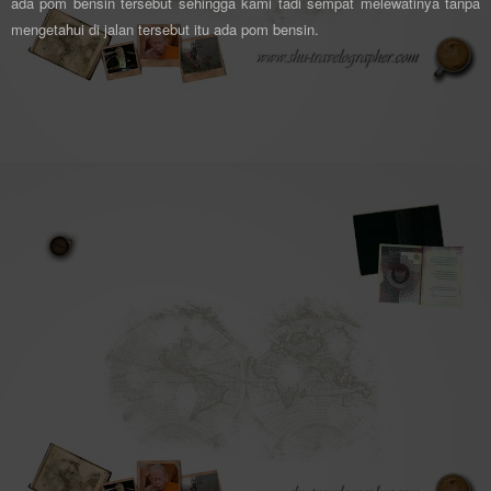
ada pom bensin tersebut sehingga kami tadi sempat melewatinya tanpa
mengetahui di jalan tersebut itu ada pom bensin.