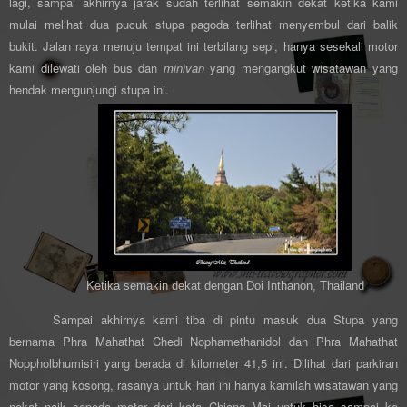
lagi, sampai akhirnya jarak sudah terlihat semakin dekat ketika kami
mulai melihat dua pucuk stupa pagoda terlihat menyembul dari balik
bukit. Jalan raya menuju tempat ini terbilang sepi, hanya sesekali motor
kami dilewati oleh bus dan
minivan
yang mengangkut wisatawan yang
hendak mengunjungi stupa ini.
Ketika semakin dekat dengan Doi Inthanon, Thailand
Sampai akhirnya kami tiba di pintu masuk dua Stupa yang
bernama Phra Mahathat Chedi Nophamethanidol dan Phra Mahathat
Noppholbhumisiri yang berada di kilometer 41,5 ini. Dilihat dari parkiran
motor yang kosong, rasanya untuk hari ini hanya kamilah wisatawan yang
nekat naik sepeda motor dari kota Chiang Mai untuk bisa sampai ke