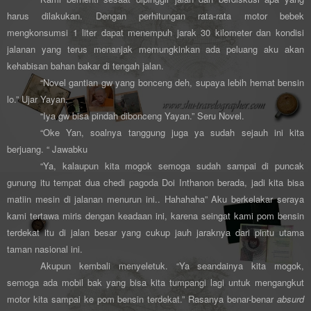
harus dilakukan. Dengan perhitungan rata-rata motor bebek
mengkonsumsi 1 liter dapat menempuh jarak 30 kilometer dan kondisi
jalanan yang terus menanjak memungkinkan ada peluang aku akan
kehabisan bahan bakar di tengah jalan.
“Novel gantian gw yang bonceng deh, supaya lebih hemat bensin
lo.” Ujar Yayan.
“Iya gw bisa pindah dibonceng Yayan.” Seru Novel.
“Oke Yan, soalnya tanggung juga ya sudah sejauh ini kita
berjuang. “ Jawabku
“Ya, kalaupun kita mogok semoga sudah sampai di puncak
gunung itu tempat dua chedi pagoda Doi Inthanon berada, jadi kita bisa
matiin mesin di jalanan menurun ini.. Hahahaha” Aku berkelakar seraya
kami tertawa miris dengan keadaan ini, karena seingat kami pom bensin
terdekat itu di jalan besar yang cukup jauh jaraknya dari pintu utama
taman nasional ini.
Akupun kembali menyeletuk. “Ya seandainya kita mogok,
semoga ada mobil bak yang bisa kita tumpangi lagi untuk mengangkut
motor kita sampai ke pom bensin terdekat.” Rasanya benar-benar
absurd