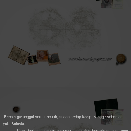
“Bensin gw tinggal satu strip nih, sudah kedap-kedip. Minggir sebentar
yuk” Balasku.
Kami berhenti sesaat dipinggir jalan dan berdiskusi apa yang