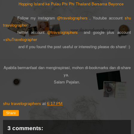
Hopping Island ke Pulau Phi Phi Thailand Bersama Beyonce
Follow my instagram
@travelographers
, Youtube account
shu
travelographer
twitter account
@travelographers
and google plus account
+
shuTravelographer
and if you found the post useful or interesting please do share! :)
Apabila bermanfaat dan menginspirasi, mohon di-bookmar
ks dan di-s
hare
ya
.
Salam Pejalan.
shu travelographers
at
6:17 PM
Share
3 comments: