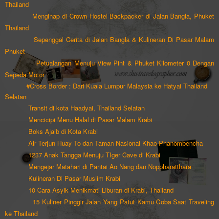
Thailand
Menginap di Crown Hostel Backpacker di Jalan Bangla
, P
huket
Thailand
Sepenggal Cerita di Jalan Bangla & Kulineran D
i
Pasar Malam
Phuket
Petualangan Menuju View P
int & Phuket Kilometer
0 Dengan
Sepeda Motor
#Cross Border : Dari Kuala Lumpur Malaysia ke Hatyai Thailand
Selatan
Transit di kota Haadyai, Thailand Selatan
Mencicipi Menu Halal di Pasar Malam Krabi
Boks Ajaib di Kota Krabi
Air Terjun Huay To dan Taman Nasional Khao Phanombencha
1237 Anak Tangga Menuju TIger Cave di Krabi
Mengejar Matahari di Pantai Ao Nang dan Noppharatthara
Kulineran Di Pasar Muslim Krabi
10 Cara Asyik Menikmati Liburan di Krab
i, Thailand
15 Kuliner
Pinggi
r Jalan
Yang Patut Kamu C
oba Saat Traveling
ke Thailand