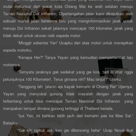
mulai meluncur dari pusat kota Chiang Mai ke arah selatan menuju
Taman Nasional Doi Inthanon. Dipertengahan jalan kami dikejutkan oleh
sebuah marka jalan berwarna biru yang menginformasikan jarak untuk
menuju Doi Inthanon sekali jalannya mencapai 100 kilometer, jarak yang
tidak dekat untuk ukuran naik sepeda motor.
“Minggir sebentar Yan” Ucapku dari atas motor untuk menepikan
sepeda motorku.
“Kenapa Her?” Tanya Yayan yang kemudian memperlambat laju
motornya.
“Ternyata jaraknya gak sedekat yang gw kira, tadi lo lihat ngga
petunjuknya 100 Kilometer!. Terus gimana nih? Mau lanjut?” Ujarku.
“Tanggung lah, jalanin aja kayak kemarin di Chiang Rai” Ujarnya.
Yayan yang menyukai gunung tidak masalah dengan jarak yang
terbentang untuk bisa mencapai Taman Nasional Doi Inthanon yang
merupakan tempat dimana gunung tertinggi di Thailand berada.
“Iya Yan, ini bahkan lebih jauh dari kemarin pas ke Mae Sai.”
Balasku.
“Gw sih ngikut aja, kan gw dibonceng hehe” Ucap Novel ikut