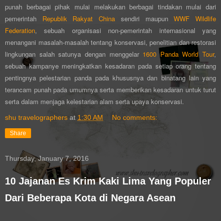
punah berbagai pihak mulai melakukan berbagai tindakan mulai dari
pemerintah
Republik Rakyat China
sendiri maupun
WWF Wildlife
Federation
, sebuah organisasi
non-pemerintah internasional yang
menangani masalah-masalah tentang konservasi, penelitian dan restorasi
lingkungan
salah satunya dengan menggelar
1600 Panda World Tour
,
sebuah kampanye
meningkatkan kesadaran pada setiap orang tentang
pentingnya pelestarian panda pada khususnya dan binatang lain yang
terancam punah pada umumnya serta memberikan kesadaran untuk turut
serta dalam menjaga kelestarian alam serta upaya konservasi.
shu travelographers
at
1:30 AM
No comments:
Share
Thursday, January 7, 2016
10 Jajanan Es Krim Kaki Lima Yang Populer
Dari Beberapa Kota di Negara Asean