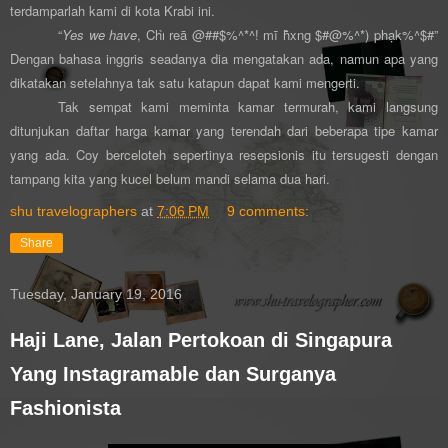
terdamparlah kami di kota Krabi ini.
“
Yes we have
, Chı̀ reā @##$%^*^! mī h̄̂xng $#@%^*) phạk%^$#”
Dengan bahasa inggris seadanya dia mengatakan ada, namun apa yang
dikatakan setelahnya tak satu katapun dapat kami mengerti.
Tak sempat kami meminta kamar termurah, kami langsung
ditunjukan daftar harga kamar yang terendah dari beberapa tipe kamar
yang ada. Coy berceloteh sepertinya resepsionis itu tersugesti dengan
tampang kita yang kucel belum mandi selama dua hari.
shu travelographers
at
7:06 PM
9 comments:
Share
Tuesday, January 19, 2016
Haji Lane, Jalan Pertokoan di Singapura
Yang Instagramable dan Surganya
Fashionista