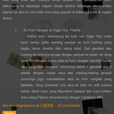
berkunjung ke beberapa negara Asean berikut beberapa rekomendasi
jajanan es dan es krim kaki lima yang populer di beberapa kota di negara
Asean.
1.
Es Krim Vangies di Vigan City, Filipina
Ketika kami berkunjung ke kota tua Vigan City mata
kami tertuju pada seorang penjual es krim keliling yang
begitu ramai diserbu oleh orang lokal. Dari gerobak dan
Loyang es krimnya serupa dengan penjual es putar/ es dung
dung di Indonesia hanya saja es krim vangies memiliki varian
rasa yang lebih beragam. Umumnya dalam 1 gerobak ada 3
wadah dengan varian rasa dan masing-masing penjual
umumnya juga menawarkan rasa es krim vangies yang
berbeda. Yang membuat cita rasa es krim ini unik karena
bahan dasar susu yang digunakan berasal dari susu kerbau
atau orang Filipina menyebutnya dengan Carabao's Milk
shu travelographers
at
7:48 PM
12 comments:
Share