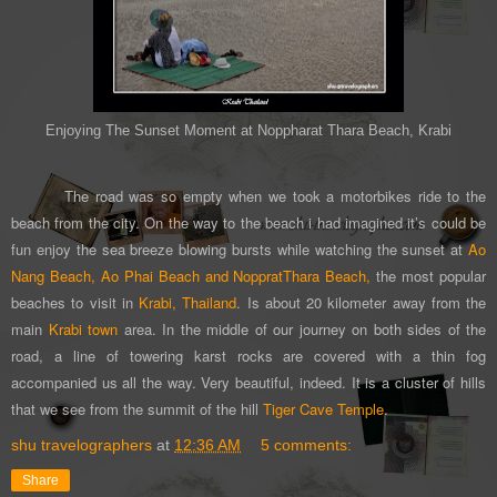
Enjoying The Sunset Moment at Noppharat Thara Beach, Krabi
The road was so empty when we took a motorbikes
ride to the
beach from the city.
On the way to the beach i had imagined it’s could be
fun enjoy the sea breeze blowing bursts while watching the sunset at
Ao
Nang Beach,
Ao Phai Beach
and NoppratThara Beach,
the most popular
beaches to visit in
Krabi, Thailand
.
Is about 20 kilometer away from the
main
Krabi town
area. In the middle of our journey o
n both sides of the
road, a line of towering karst rocks are covered with a thin fog
accompanied us all the way. Very beautiful, indeed. It is a cluster of hills
that we see from the summit of the hill
Tiger Cave Temple
.
shu travelographers
at
12:36 AM
5 comments:
Share