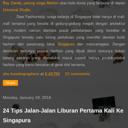
Bay Sands
,
patung singa Merlion
atau bola dunia yang berputar di depan
Universal Studio
.
Dear Fashionista, surga belanja di Singapura tidak hanya di mall-
mall ternama yang berada di gedung-gedung megah dengan arsitektur
yang modern namun diantara pusat perbelanjaan yang tersebar di
Singapura terselip satu lorong pertokoan yang memiliki deretan butik
fashion dari perancang lokal
Singapura
dan mancanegara. Dengan
demikian tentunya produk fashion yang dijual disini tentunya bukan
barang pasaran yang diproduksi masal seperti halnya produk-produk
fashion yang kamu temukan di gerai ritel ternama.
shu travelographers
at
6:49 PM
12 comments:
Share
Monday, January 18, 2016
24 Tips Jalan-Jalan Liburan Pertama Kali Ke
Singapura