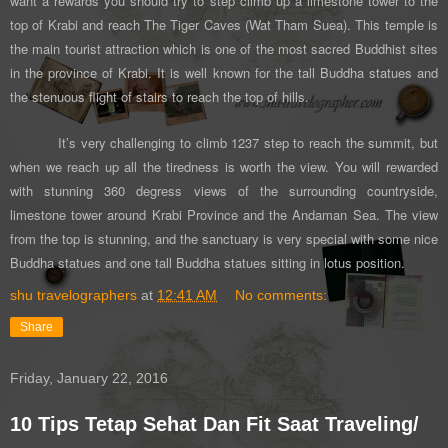
want a rewards you should try to
step climb up a limestone tower
to the
top of Krabi and reach The Tiger Caves (Wat Tham Suea). This temple is
the main tourist attraction which is one of the most sacred Buddhist sites
in the province of Krabi. It is well known for the tall Buddha statues and
the stenuous flight of stairs to reach the top of hills.
It’s very challenging to climb 1237 step to reach the summit, but
when we reach up all the tiredness is worth the view. You will rewarded
with stunning 360 degress views of the surrounding countryside,
limestone tower around Krabi Province and the Andaman Sea. The view
from the top is stunning, and the sanctuary is very special with some nice
Buddha statues and one tall Buddha statues sitting in lotus position.
shu travelographers
at
12:41 AM
No comments:
Share
Friday, January 22, 2016
10 Tips Tetap Sehat Dan Fit Saat Traveling/