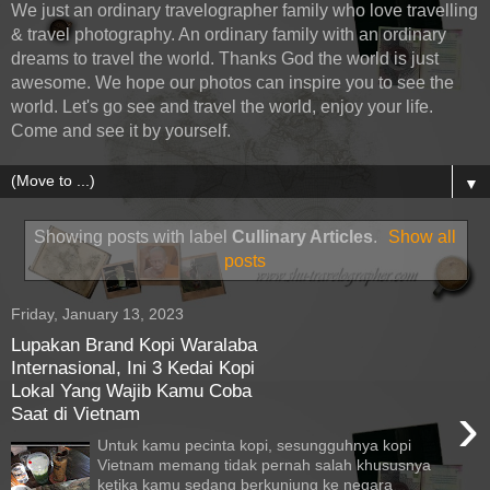
We just an ordinary travelographer family who love travelling
& travel photography. An ordinary family with an ordinary
dreams to travel the world. Thanks God the world is just
awesome. We hope our photos can inspire you to see the
world. Let's go see and travel the world, enjoy your life.
Come and see it by yourself.
▼
Showing posts with label
Cullinary Articles
.
Show all
posts
Friday, January 13, 2023
Lupakan Brand Kopi Waralaba
Internasional, Ini 3 Kedai Kopi
Lokal Yang Wajib Kamu Coba
›
Saat di Vietnam
Untuk kamu pecinta kopi, sesungguhnya kopi
Vietnam memang tidak pernah salah khususnya
ketika kamu sedang berkunjung ke negara