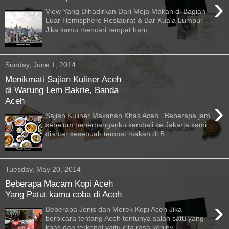
›
View Yang Dihadirkan Dari Meja Makan di Bagian
Luar Hemisphere Restaurat & Bar Kuala Lumpur
Jika kamu mencari tempat baru ...
Sunday, June 1, 2014
Menikmati Sajian Kuliner Aceh
di Warung Lem Bakrie, Banda
Aceh
›
Sajian Kuliner Makanan Khas Aceh Beberapa jam
sebelum penerbanganku kembali ke Jakarta kami
diantar kesebuah tempat makan di B...
Tuesday, May 20, 2014
Beberapa Macam Kopi Aceh
Yang Patut kamu coba di Aceh
›
Beberapa Jenis dan Merek Kopi Aceh Jika
berbicara tentang Aceh tentunya salah satu yang
khas dan terkenal yaitu cita rasa kopiny...