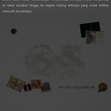
isi balut tersebut hingga ke bagian kuning telurnya yang mulai terlihat
memutih kecoklatan.