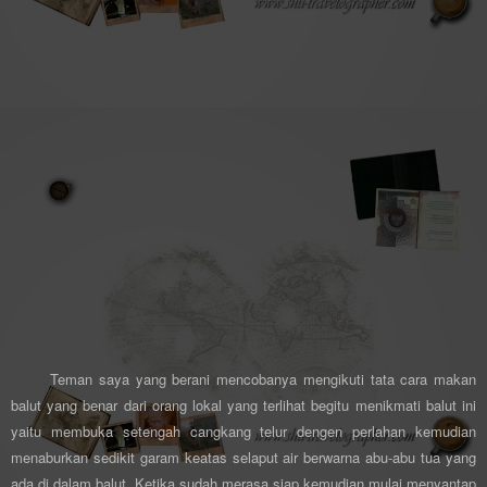
Teman saya yang berani mencobanya mengikuti tata cara makan
balut yang benar dari orang lokal yang terlihat begitu menikmati balut ini
yaitu membuka setengah cangkang telur dengen perlahan kemudian
menaburkan sedikit garam keatas selaput air berwarna abu-abu tua yang
ada di dalam balut. Ketika sudah merasa siap kemudian mulai menyantap