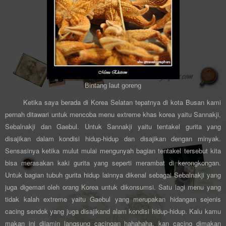
Bintang laut goreng
Ketika saya berada di Korea Selatan tepatnya di kota Busan kami
pernah ditawari untuk mencoba menu extreme khas korea yaitu Sannakji,
Sebalnakji dan Gaebul. Untuk Sannakji yaitu tentakel gurita yang
disajikan dalam kondisi hidup-hidup dan disajikan dengan minyak.
Sensasinya ketika mulut mulai mengunyah bagian tentakel tersebut kita
bisa merasakan kaki gurita yang seperti merambat di kerongkongan.
Untuk bagian tubuh gurita hidup lainnya dikenal sebagai Sebalnakji yang
juga digemari oleh orang Korea untuk dikonsumsi. Satu lagi menu yang
tidak kalah extreme yaitu Gaebul yang merupakan hidangan sejenis
cacing sendok yang juga disajikand alam kondisi hidup-hidup. Kalu kamu
makan ini dijamin langsung cacingan hahahaha, kan cacing dimakan