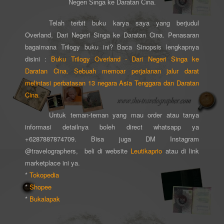
Negeri Singa ke Daratan Cina.
Telah terbit buku karya saya yang berjudul
Overland, Dari Negeri Singa ke Daratan Cina. Penasaran
bagaimana Trilogy buku ini? Baca Sinopsis lengkapnya
disini :
Buku Trilogy Overland - Dari Negeri Singa ke
Daratan Cina. Sebuah memoar perjalanan jalur darat
melintasi perbatasan 13 negara Asia Tenggara dan Daratan
Cina.
Untuk teman-teman yang mau order atau tanya
informasi detailnya boleh direct whatsapp ya
+6287887874709. Bisa juga DM Instagram
@travelographers, beli di website
Leutikaprio
atau di link
marketplace ini ya.
*
Tokopedia
*
Shopee
*
Bukalapak