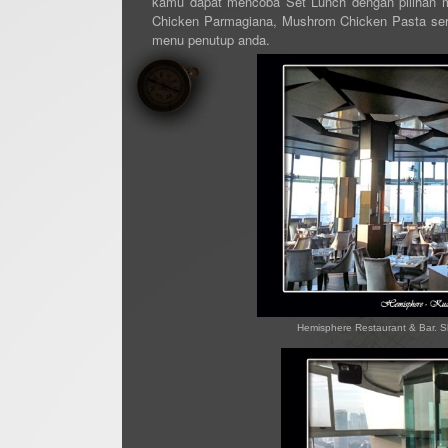
kamu dapat mencoba Set Lunch dengan pilihan m
Chicken Parmagiana, Mushrom Chicken Pasta serta
menu penutup anda.
Hemisphere Restaurant & Bar. S