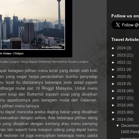
Follow us on
Travel Articl
►
2024
(3)
►
2023
(21)
uala Lumpur Yang Dapat Dinikmati Hemisphre Kuala Lumpur
►
2022
(1)
at beragam pilihan menu lezat yang diolah oleh koki
►
2021
(4)
nan yang segar tanpa penambahan bumbu penyedap
►
2020
(5)
ezat itu diantaranya beberapa jenis salad seperti
►
2019
(5)
dihargai mulai dari 19 Ringgit Malaysia. Untuk menu
►
2018
(40)
oom soup dan Butternut squash soup yang disajikan
►
2017
(21)
nu appetizernya pun beragam mulai dari Calamari,
 pilihan menu lainnya.
►
2016
(40)
kamu dapat mencoba aneka daging bakar yang disajikan
►
2015
(60)
esuaikan dengan selera. Ada beberapa pilihan daing
▼
2014
(58)
bone yang disajikan dengan kentang atau menu samping
▼
Decembe
lihan lain seperti tuna maupun udang yang dapat kamu
1600 Panda
i restoran ini juga menyajikan beberapa menu pasta