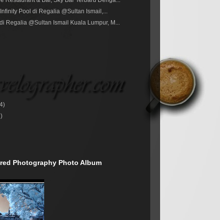
 Restaurant & Bar, Sky Bar Terbaru Denga...
nfinity Pool di Regalia @Sultan Ismail,...
i Regalia @Sultan Ismail Kuala Lumpur, M...
(4)
7)
rared Photography Photo Album