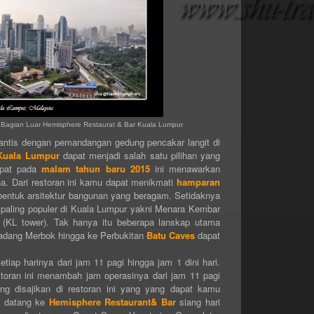
i Bagian Luar Hemisphere Restaurat & Bar Kuala Lumpur
antis dengan pemandangan gedung pencakar langit di
Kuala Lumpur
dapat menjadi salah satu pilihan yang
tepat pada
malam tahun baru 2015
ini menawarkan
 Dari restoran ini kamu dapat menikmati
hamparan
bentuk arsitektur bangunan yang beragam. Setidaknya
 paling populer di Kuala Lumpur yakni Menara Kembar
 (KL tower). Tak hanya itu beberapa lanskap utama
Padang Merbok hingga ke Perbukitan
Batu Caves
dapat
etiap harinya dari jam 11 pagi hingga jam 1 dini hari.
estoran ini menambah jam operasinya dari jam 11 pagi
g disajikan di restoran ini yang yang dapat kamu
u datang ke
Hemisphere Restaurant& Bar
siang hari