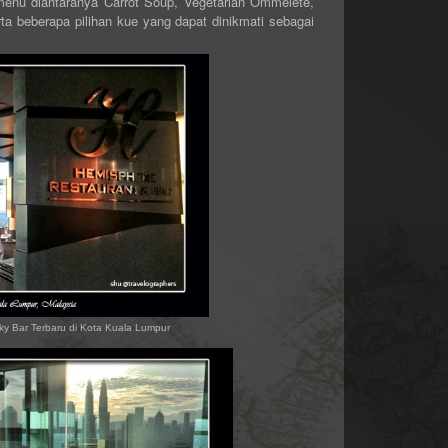
enu diantaranya Carrot Soup, Vegetarian Ommelete,
 beberapa pilihan kue yang dapat dinikmati sebagai
ky Bar Terbaru di Kota Kuala Lumpur