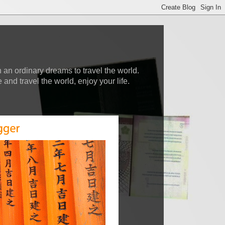
 an ordinary dreams to travel the world.
nd travel the world, enjoy your life.