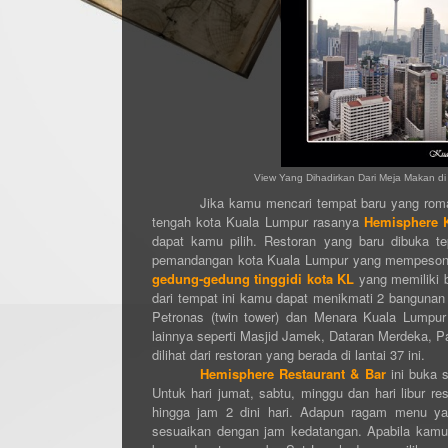
View Yang Dihadirkan Dari Meja Makan d
Jika kamu mencari tempat baru yang rom
tengah kota Kuala Lumpur rasanya
Hemisphere 
dapat kamu pilih. Restoran yang baru dibuka 
pemandangan kota Kuala Lumpur yang mempesona.
gedung-gedung tinggidi kota KL
yang memiliki 
dari tempat ini kamu dapat menikmati 2 bangunan
Petronas (twin tower) dan Menara Kuala Lumpur
lainnya seperti Masjid Jamek, Dataran Merdeka, 
dilihat dari restoran yang berada di lantai 37 ini.
Hemisphere Restaurant & Bar
ini buka s
Untuk hari jumat, sabtu, minggu dan hari libur r
hingga jam 2 dini hari. Adapun ragam menu yan
sesuaikan dengan jam kedatangan. Apabila kam