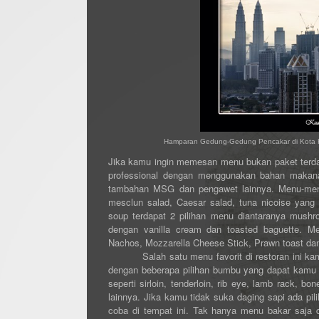
Hamparan Gedung-Gedung Pencakar di Kota K
Jika kamu ingin memesan menu bukan paket terdap
professional dengan menggunakan bahan maka
tambahan MSG dan pengawet lainnya. Menu-menu l
mesclun salad, Caesar salad, tuna nicoise yang 
soup terdapat 2 pilihan menu diantaranya mushr
dengan vanilla cream dan toasted baguette. Me
Nachos, Mozzarella Cheese Stick, Prawn toast dan
Salah satu menu favorit di restoran ini 
dengan beberapa pilihan bumbu yang dapat kamu s
seperti sirloin, tenderloin, rib eye, lamb rack, 
lainnya. Jika kamu tidak suka daging sapi ada pi
coba di tempat ini. Tak hanya menu bakar saja d