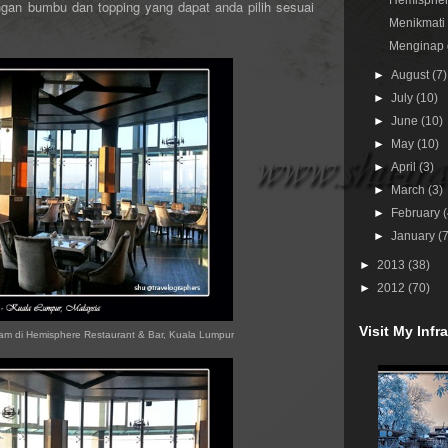
Hemisphere
dengan bumbu dan topping yang dapat anda pilih sesuai
Menikmati I
Menginap d
►
August
(7)
►
July
(10)
►
June
(10)
►
May
(10)
►
April
(3)
►
March
(3)
►
February
►
January
(
►
2013
(38)
►
2012
(70)
Visit My Inf
am di Hemisphere Restaurant & Bar, Kuala Lumpur