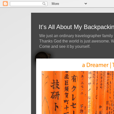
It's All About My Backpack
We just an ordinary travelographer family 
Thanks God the world is just awesome. We 
Come and see it by yourself.