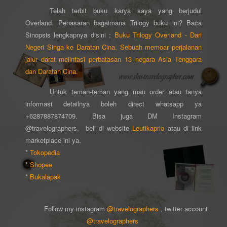
Telah terbit buku karya saya yang berjudul
Overland.
Penasaran bagaimana Trilogy buku ini? Baca
Sinopsis lengkapnya disini :
Buku Trilogy Overland - Dari
Negeri Singa ke Daratan Cina. Sebuah memoar perjalanan
jalur darat melintasi perbatasan 13 negara Asia Tenggara
dan Daratan Cina.
Untuk teman-teman yang mau order atau tanya
informasi detailnya boleh direct whatsapp ya
+6287887874709. Bisa juga DM Instagram
@travelographers, beli di website
Leutikaprio
atau di link
marketplace ini ya.
*
Tokopedia
*
Shopee
*
Bukalapak
Follow my instagram
@travelographers
, twitter account
@travelographers