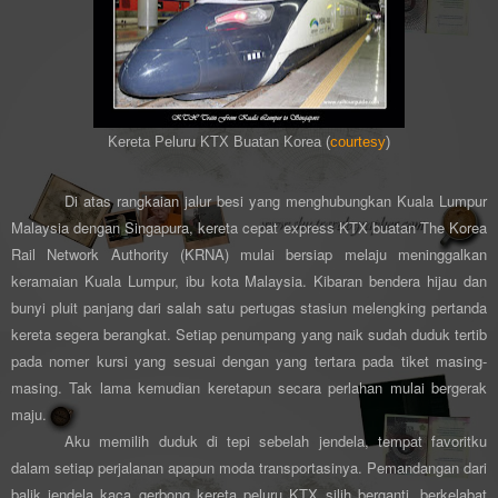
Kereta Peluru KTX Buatan Korea (
courtesy
)
Di atas rangkaian jalur besi yang menghubungkan Kuala Lumpur
Malaysia dengan Singapura, kereta cepat express KTX buatan The Korea
Rail Network Authority (KRNA) mulai bersiap melaju meninggalkan
keramaian Kuala Lumpur, ibu kota Malaysia. Kibaran bendera hijau dan
bunyi pluit panjang dari salah satu pertugas stasiun melengking pertanda
kereta segera berangkat. Setiap penumpang yang naik sudah duduk tertib
pada nomer kursi yang sesuai dengan yang tertara pada tiket masing-
masing. Tak lama kemudian keretapun secara perlahan mulai bergerak
maju.
Aku memilih duduk di tepi sebelah jendela, tempat favoritku
dalam setiap perjalanan apapun moda transportasinya. Pemandangan dari
balik jendela kaca gerbong kereta peluru KTX silih berganti, berkelabat