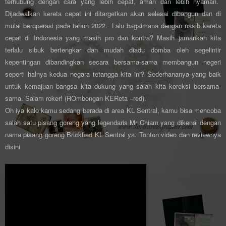
terhubung
dengan cara yang
lebih cepat, aman
dan
lebih nyaman
.
Dijadwalkan kereta cepat ini ditargetkan akan selesai dibangun dan di
mulai beroperasi pada tahun 2022. Lalu bagaimana dengan nasib kereta
cepat di Indonesia yang masih pro dan kontra? Masih jamankah kita
terlalu sibuk bertengkar dan mudah diadu domba oleh segelintir
kepentingan dibandingkan secara bersama-sama membangun negeri
seperti halnya kedua negara tetangga kita ini? Sederhananya yang baik
untuk kemajuan bangsa kita dukung yang salah kita koreksi bersama-
sama. Salam roker! (ROmbongan KEReta –red).
Oh iya kalo kamu sedang berada di area KL Sentral, kamu bisa mencoba
salah satu pisang goreng yang legendaris Mr Chiam yang dikenal dengan
nama pisang goreng Brickfied KL Sentral ya. Tonton video dan reviewnya
disini