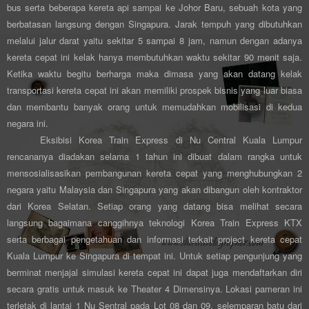
bus serta beberapa kereta api sampai ke Johor Baru, sebuah kota yang
berbatasan langsung dengan Singapura. Jarak tempuh yang dibutuhkan
melalui jalur darat yaitu sekitar 5 sampai 8 jam, namun dengan adanya
kereta cepat ini kelak hanya membutuhkan waktu sekitar 90 menit saja.
Ketika waktu begitu berharga maka dimasa yang akan datang kelak
transportasi kereta cepat ini akan memiliki prospek bisnis yang luar biasa
dan membantu banyak orang untuk memudahkan mobilisasi di kedua
negara ini.
Eksibisi Korea Train Express di Nu Central Kuala Lumpur
rencananya diadakan selama 1 tahun ini dibuat dalam rangka untuk
mensosialisasikan pembangunan kereta cepat yang menghubungkan 2
negara yaitu Malaysia dan Singapura yang akan dibangun oleh kontraktor
dari Korea Selatan. Setiap orang yang datang bisa melihat secara
langsung bagaimana canggihnya teknologi Korea Train Express KTX
serta berbagai pengetahuan dan informasi terkait project kereta cepat
Kuala Lumpur ke Singapura di tempat ini. Untuk setiap pengunjung yang
berminat menjajal simulasi kereta cepat ini dapat juga mendaftarkan diri
secara gratis untuk masuk ke Theater 4 Dimensinya. Lokasi pameran ini
terletak di lantai 1 Nu Sentral pada Lot 08 dan 09, selemparan batu dari