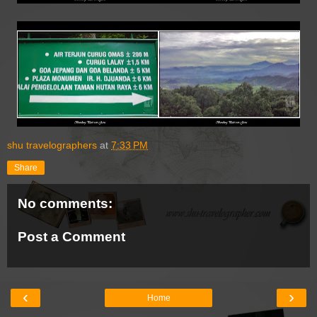
shu travelographers
at
7:33 PM
Share
No comments:
Post a Comment
‹
›
Home