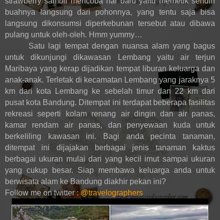
strawberry sambil mencoba hal baru yaitu memetik sendiri
buahnya langsung dari pohonnya, yang tentu saja bisa
langsung dikonsumsi diperkebunan tersebut atau dibawa
pulang untuk oleh-oleh. Hmm yummy…
Satu lagi tempat dengan nuansa alam yang bagus
untuk dikunjungi dikawasan Lembang yaitu air terjun
Maribaya yang kerap dijadikan tempat liburan keluarga dan
anak-anak. Terletak di kecamatan Lembang yang jaraknya 5
km dari kota Lembang ke sebelah timur dan 22 km dari
pusat kota Bandung. Ditempat ini terdapat beberapa fasilitas
rekreasi seperti kolam renang air dingin dan air panas,
kamar rendam air panas, dan penyewaan kuda untuk
berkeliling kawasan ini. Bagi anda pecinta tanaman,
ditempat ini dijajakan berbagai jenis tanaman kaktus
berbagai ukuran mulai dari yang kecil imut sampai ukuran
yang cukup besar. Siap membawa keluarga anda untuk
berwisata alam ke Bandung diakhir pekan ini?
Follow me on twitter :
@travelographers