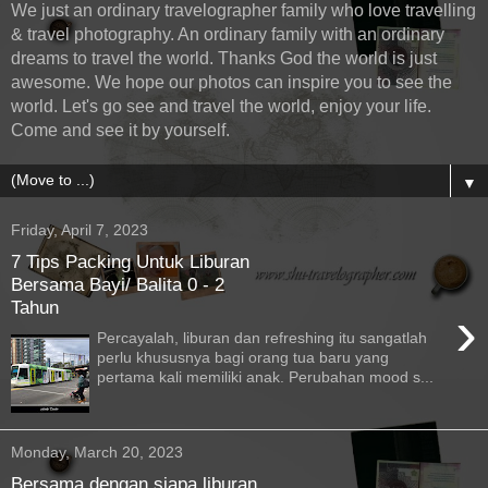
We just an ordinary travelographer family who love travelling
& travel photography. An ordinary family with an ordinary
dreams to travel the world. Thanks God the world is just
awesome. We hope our photos can inspire you to see the
world. Let's go see and travel the world, enjoy your life.
Come and see it by yourself.
▼
Friday, April 7, 2023
7 Tips Packing Untuk Liburan
Bersama Bayi/ Balita 0 - 2
Tahun
›
Percayalah, liburan dan refreshing itu sangatlah
perlu khususnya bagi orang tua baru yang
pertama kali memiliki anak. Perubahan mood s...
Monday, March 20, 2023
Bersama dengan siapa liburan