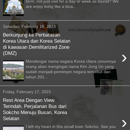
term, not just visit for a day or week as tourist? We
are enjoy living like a loca...
Saturday, February 18, 2023
Berkunjung ke Perbatasan
Korea Utara dan Korea Selatan
di kawasan Demilitarized Zone
›
(DMZ)
Mendengar nama negara Korea Utara umumnya
orang akan mengingat nama Kim Jong Un yang
sudah menjadi pemimpin negara tersebut dari
tahun 201...
Friday, February 17, 2023
Rest Area Dengan View
Terindah. Perjalanan Bus dari
Sokcho Menuju Busan, Korea
›
Selatan
I left my heart in this small town Sokcho. See you