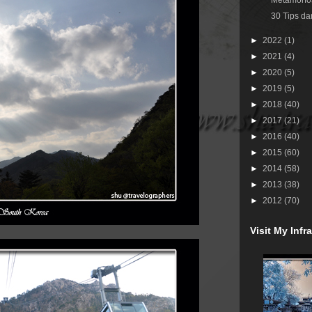
Metamorfos
30 Tips da
►
2022
(1)
►
2021
(4)
►
2020
(5)
►
2019
(5)
►
2018
(40)
►
2017
(21)
►
2016
(40)
►
2015
(60)
►
2014
(58)
►
2013
(38)
►
2012
(70)
Visit My Inf