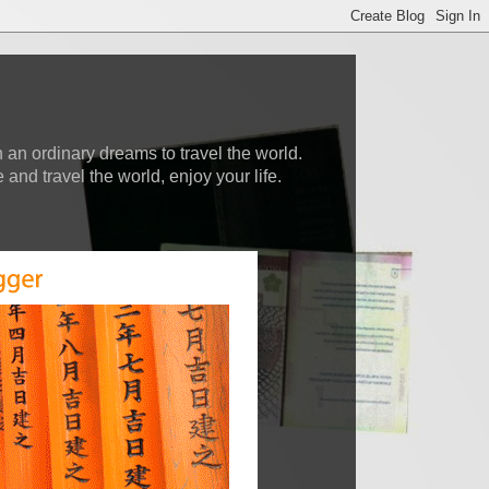
 an ordinary dreams to travel the world.
nd travel the world, enjoy your life.