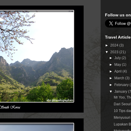
Follow us on
Travel Articl
►
2024
(3)
▼
2023
(21)
►
July
(2)
►
May
(1)
►
April
(4)
►
March
(3)
►
February
▼
January
(
Mr Yoo, T
Dari Seoul
10 Tips da
Menyusuri 
Lupakan Br