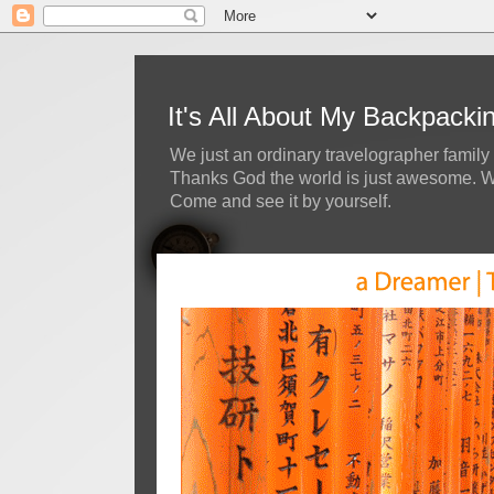
It's All About My Backpack
We just an ordinary travelographer family 
Thanks God the world is just awesome. We 
Come and see it by yourself.