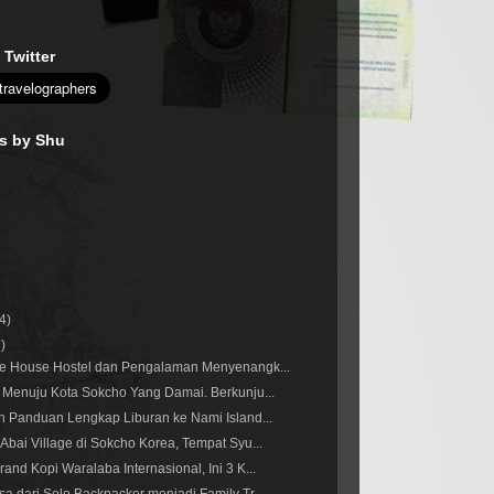
 Twitter
es by Shu
(4)
7)
he House Hostel dan Pengalaman Menyenangk...
 Menuju Kota Sokcho Yang Damai. Berkunju...
n Panduan Lengkap Liburan ke Nami Island...
Abai Village di Sokcho Korea, Tempat Syu...
and Kopi Waralaba Internasional, Ini 3 K...