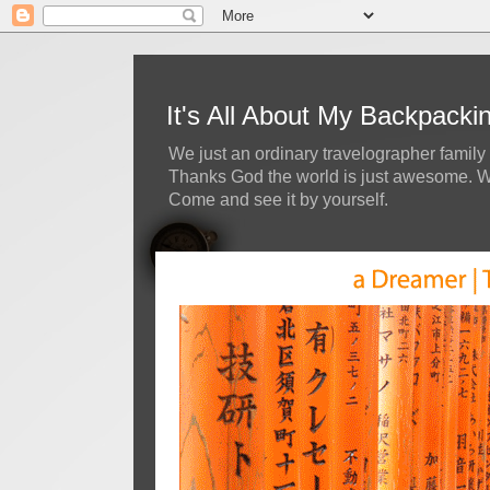
It's All About My Backpack
We just an ordinary travelographer family 
Thanks God the world is just awesome. We 
Come and see it by yourself.