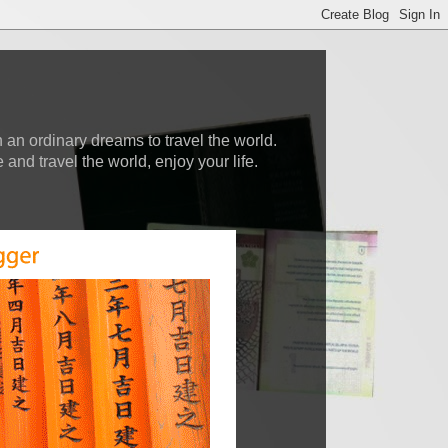
 an ordinary dreams to travel the world.
nd travel the world, enjoy your life.