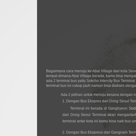
Bagaimana cara menuju ke Abai Village dari kota Se
tempat dimana Abai Village berada, kamu bisa meng
ada 2 terminal bus yaitu Sokcho Intercity Bus Termina
terminal bus ini cukup jauh namun bisa diakses deng
Ada 2 pilihan untuk menuju kesana dengan na
Dengan Bus Ekspres dari Dong Seoul Ter
Terminal ini berada di Gangbyeon Stat
dari Dong Seoul Terminal akan mengantark
terminal antar kota ini kamu bisa naik bus u
Dengan Bus Ekspress dari Gangnam Term