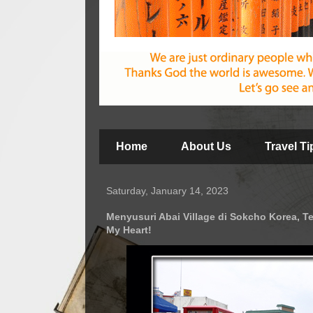
Home
About Us
Travel T
Saturday, January 14, 2023
Menyusuri Abai Village di Sokcho Korea, T
My Heart!