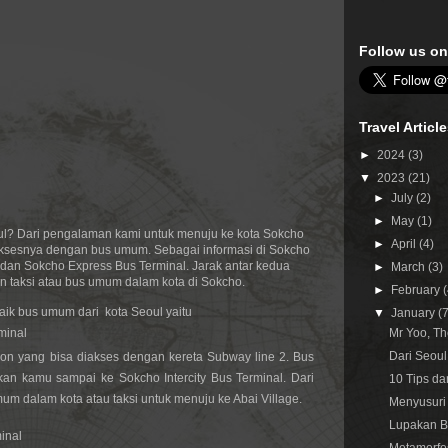
Follow us on
Travel Articl
►
2024
(3)
▼
2023
(21)
►
July
(2)
►
May
(1)
oul? Dari pengalaman kami untuk menuju ke kota Sokcho
►
April
(4)
aksesnya dengan bus umum. Sebagai informasi di Sokcho
l dan Sokcho Express Bus Terminal. Jarak antar kedua
►
March
(3)
an taksi atau bus umum dalam kota di Sokcho.
►
February
ik bus umum dari  kota Seoul yaitu
▼
January
(
minal
Mr Yoo, T
Dari Seoul
ion yang bisa diakses dengan kereta Subway line 2. Bus 
an kamu sampai ke Sokcho Intercity Bus Terminal. Dari 
10 Tips da
mum dalam kota atau taksi untuk menuju ke Abai Village.
Menyusuri 
Lupakan Br
inal