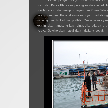
Perkampungan nelayan Abai di kota kecil 
orang dari Korea Utara saat perang saudara terjadi
di kota kecil ini dan menjadi bagian dari Korea Selata
berarti orang tua. Hal ini diamini kami yang berkelilin
tua yang mengisi hari tuanya disini. Suasana kota y
kota ini akan langsung jatuh cinta. Jika ada yang be
nelayan Sokcho akan masuk dalam daftar tersebut.