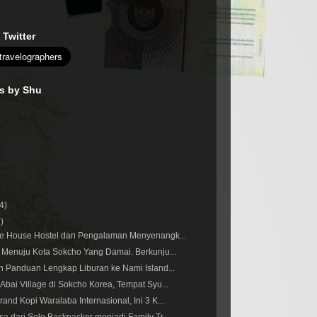
 Twitter
es by Shu
(4)
7)
he House Hostel dan Pengalaman Menyenangk...
 Menuju Kota Sokcho Yang Damai. Berkunju...
n Panduan Lengkap Liburan ke Nami Island...
Abai Village di Sokcho Korea, Tempat Syu...
and Kopi Waralaba Internasional, Ini 3 K...