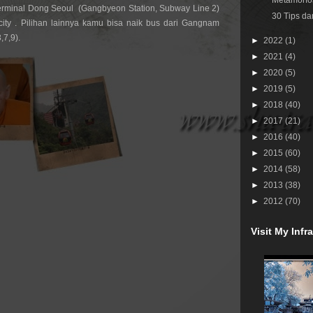
Metamorfos
erminal Dong Seoul  (Gangbyeon Station, Subway Line 2) 
30 Tips da
ity . Pilihan lainnya kamu bisa naik bus dari Gangnam 
,7,9).
►
2022
(1)
►
2021
(4)
►
2020
(5)
►
2019
(5)
►
2018
(40)
►
2017
(21)
►
2016
(40)
►
2015
(60)
►
2014
(58)
►
2013
(38)
►
2012
(70)
Visit My Inf