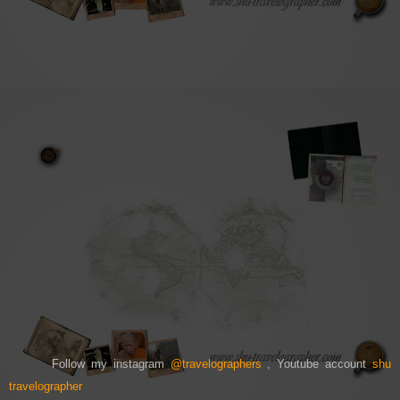
Follow my instagram
@travelographers
, Youtube account
shu
travelographer