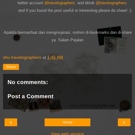
twitter account
@travelographers
and tiktok
@travelographers
and if you found the post useful or interesting please do share! :)
Apabila bermanfaat dan menginspirasi, mohon di-bookmar
ks dan di-s
hare
ya
. Salam Pejalan
shu travelographers
at
1:45 AM
Share
No comments:
Post a Comment
‹
›
Home
View web version