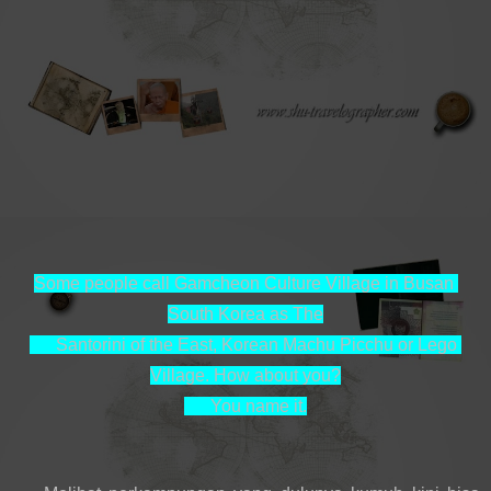
Some people call Gamcheon Culture Village in Busan 
South Korea as The

      Santorini of the East, Korean Machu Picchu or Lego 
Village. How about you?

      You name it.