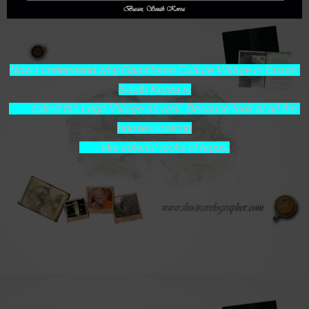
Now I understand why Gamcheon Culture Village in Busan 
South Korea is

        called the Lego Village as well. Because look at all the 
houses looking

        like colorful locks of legos.