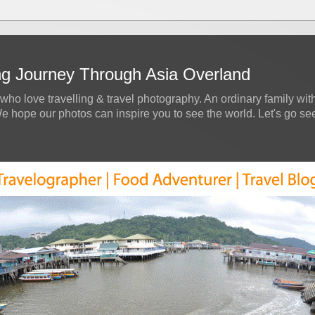
ing Journey Through Asia Overland
who love travelling & travel photography. An ordinary family with
hope our photos can inspire you to see the world. Let's go see a