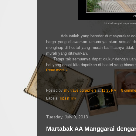
Hostel tempat saya meng
Ada istilah yang beredar di masyarakat ad
harga yang ditawarkan umumnya akan sesuai den
menginap di hostel yang murah fasilitasnya tida
murah yang ditawarkan.
Tetapi tak semuanya dapat diukur dengan ua
hal yang dapat kita dapatkan di hostel yang biasany
Read more »
Posted by
shu travelographers
at
11:35 PM
8 comme
Labels:
Tips n Trik
Tuesday, July 9, 2013
Martabak AA Manggarai dengan 