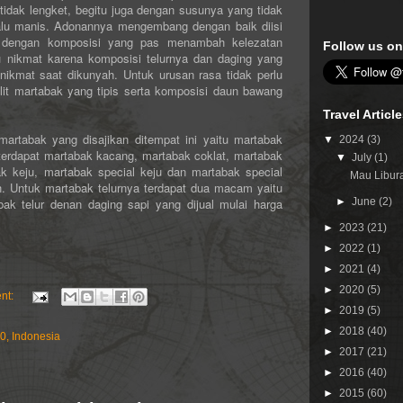
idak lengket, begitu juga dengan susunya yang tidak
alu manis. Adonannya mengembang dengan baik diisi
t dengan komposisi yang pas menambah kelezatan
Follow us on
u nikmat karena komposisi telurnya dan daging yang
ikmat saat dikunyah. Untuk urusan rasa tidak perlu
ulit martabak yang tipis serta komposisi daun bawang
Travel Articl
rtabak yang disajikan ditempat ini yaitu martabak
▼
2024
(3)
terdapat martabak kacang, martabak coklat, martabak
▼
July
(1)
k keju, martabak special keju dan martabak special
Mau Libura
h. Untuk martabak telurnya terdapat dua macam yaitu
ak telur denan daging sapi yang dijual mulai harga
►
June
(2)
►
2023
(21)
►
2022
(1)
►
2021
(4)
►
2020
(5)
nt:
►
2019
(5)
►
2018
(40)
0, Indonesia
►
2017
(21)
►
2016
(40)
►
2015
(60)