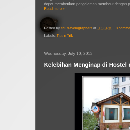
dapat memberikan pengalaman membaur dengan p
Read more »
Posted by
shu travelographers
at
11:38 PM
8 comme
Labels:
Tips n Trik
Wednesday, July 10, 2013
Kelebihan Menginap di Hostel 