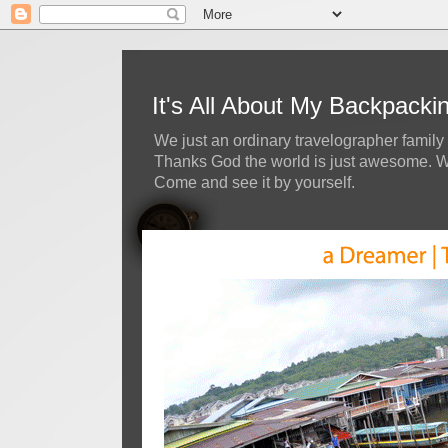
It's All About My Backpack
We just an ordinary travelographer family 
Thanks God the world is just awesome. We 
Come and see it by yourself.