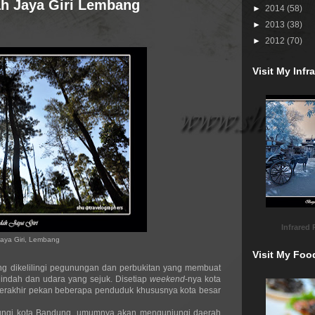
ah Jaya Giri Lembang
►
2014
(58)
►
2013
(38)
►
2012
(70)
Visit My Inf
Infrared
aya Giri, Lembang
Visit My Foo
ng dikelilingi pegunungan dan perbukitan yang membuat
indah dan udara yang sejuk. Disetiap
weekend
-nya kota
at berakhir pekan beberapa penduduk khususnya kota besar
ungi kota Bandung, umumnya akan mengunjungi daerah