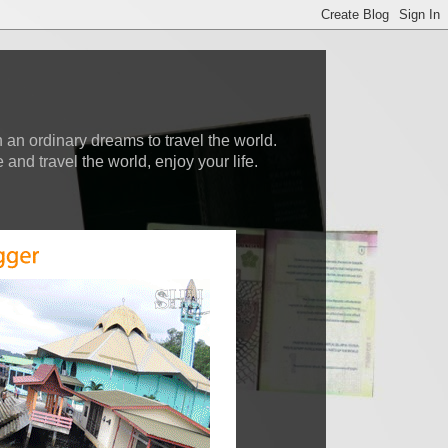
 an ordinary dreams to travel the world.
nd travel the world, enjoy your life.