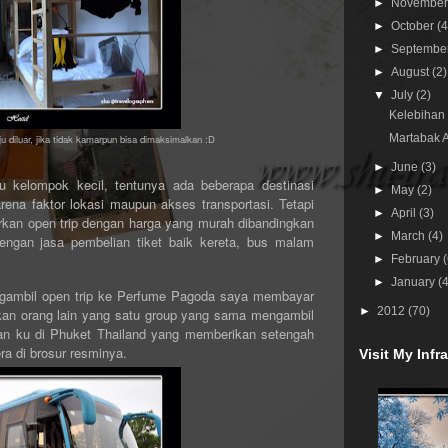
►
Novembe
►
October
(4
►
Septembe
►
August
(2)
▼
July
(2)
Kelebihan 
Martabak A
 diluar, jika tidak kamarpun bisa dimaksimalkan :D
►
June
(3)
u kelompok kecil, tentunya ada beberapa destinasi
►
May
(2)
rena faktor lokasi maupun akses transportasi. Tetapi
►
April
(3)
an open trip dengan harga yang murah dibandingkan
►
March
(4)
dengan jasa pembelian tiket baik kereta, bus malam
►
February
►
January
(
ngambil open trip ke Perfume Pagoda saya membayar
►
2012
(70)
gkan orang lain yang satu group yang sama mengambil
man ku di Phuket Thailand yang memberikan setengah
era di brosur resminya.
Visit My Inf