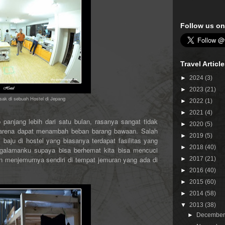
Follow us on
Travel Articl
►
2024
(3)
►
2023
(21)
ak di sebuah Hostel di Jepang
►
2022
(1)
►
2021
(4)
panjang lebih dari satu bulan, rasanya sangat tidak
►
2020
(5)
 karena dapat menambah beban barang bawaan. Salah
►
2019
(5)
baju di hostel yang biasanya terdapat fasilitas yang
►
2018
(40)
galamanku supaya bisa berhemat kita bisa mencuci
n menjemurnya sendiri di tempat jemuran yang ada di
►
2017
(21)
►
2016
(40)
►
2015
(60)
►
2014
(58)
▼
2013
(38)
►
Decembe