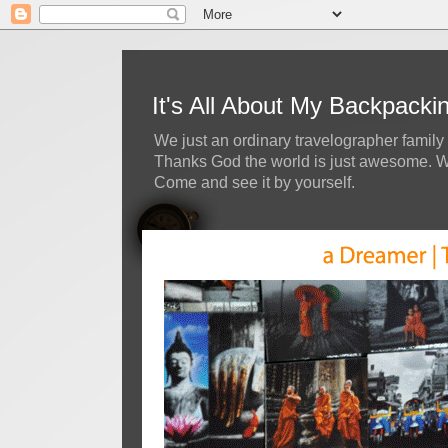
It's All About My Backpack
We just an ordinary travelographer family 
Thanks God the world is just awesome. We 
Come and see it by yourself.