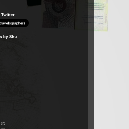
 Twitter
es by Shu
r
(2)