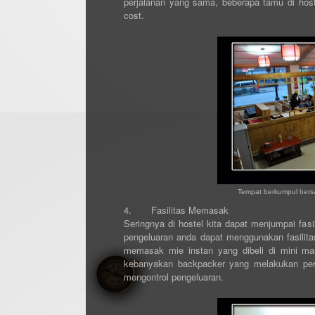
perjalanan yang sama, beberapa tamu di host
cost.
Tempat berkumpul bersa
4.
Fasilitas Memasak
Seringnya di hostel kita dapat menjumpai fas
pengeluaran anda dapat menggunakan fasilit
memasak mie instan yang dibeli di mini mar
kebanyakan backpacker yang melakukan perj
mengontrol pengeluaran.