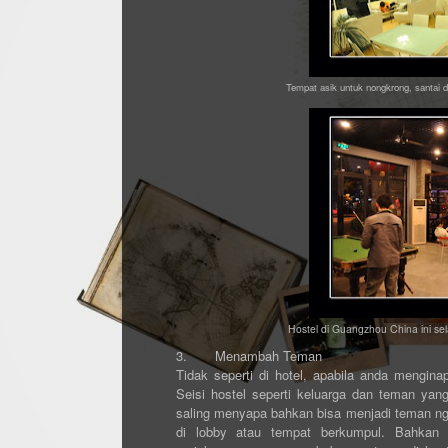
Tempat asik untuk nongkrong, santai 
Hostel di Guangzhou China ini sela
3.
Menambah Teman
Tidak seperti di hotel, apabila anda mengina
Seisi hostel seperti keluarga dan teman yan
saling menyapa bahkan bisa menjadi teman ngo
di lobby atau tempat berkumpul. Bahkan 