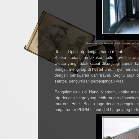
Biasanya ada tempat untuk menjemur baju
6.
Open Trip dengan harga murah
Ketika sedang melakukan solo traveling ata
wisata yang tidak dapat dikunjungi sendiri ka
dengan menginap di hostel umumnya menawark
dengan penawaran dari travel. Begitu juga 
sampai pengurusan perpanjangan visa.
Pengalaman ku di Hanoi Vietnam, ketika me
trip dengan harga yang lebih murah dibandin
tour dari Hotel. Begitu juga dengan pengala
harga tur ke PhiPhi Island dari harga yang tert