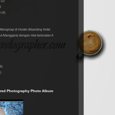
r
(2)
)
r
(4)
Menginap di Hostel dibanding Hotel
A Manggarai dengan nilai kelezatan A
(6)
4)
rared Photography Photo Album