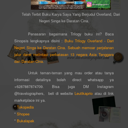
Telah Terbit Buku Karya Saya Yang Berjudul Overland, Dari
Negeri Singa ke Daratan Cina.
Penasaran bagaimana Trilogy buku ini? Baca
Sinopsis lengkapnya disini :
Buku Trilogy Overland - Dari
Negeri Singa ke Daratan Cina. Sebuah memoar perjalanan
jalur darat melintasi perbatasan 13 negara Asia Tenggara
dan Daratan Cina.
Untuk teman-teman yang mau order atau tanya
informasi detailnya boleh direct whatsapp ya
+6287887874709. Bisa juga DM Instagram
@travelographers, beli di website
Leutikaprio
atau di link
marketplace ini ya.
*
Tokopedia
*
Shopee
*
Bukalapak