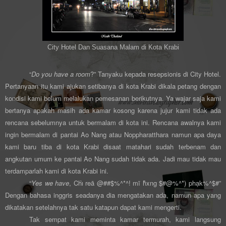
City Hotel Dan Suasana Malam di Kota Krabi
“
Do you have a room
?” Tanyaku kepada resepsionis di City Hotel.
Pertanyaan itu kami ajukan setibanya di kota Krabi dikala petang dengan
kondisi kami belum melalukan pemesanan berikutnya. Ya wajar saja kami
bertanya apakah masih ada kamar kosong karena jujur kami tidak ada
rencana sebelumnya untuk bermalam di kota ini. Rencana awalnya kami
ingin bermalam di pantai Ao Nang atau Noppharatthara namun apa daya
kami baru tiba di kota Krabi disaat matahari sudah terbenam dan
angkutan umum ke pantai Ao Nang sudah tidak ada. Jadi mau tidak mau
terdamparlah kami di kota Krabi ini.
“
Yes we have
, Chı̀ reā @##$%^*^! mī h̄̂xng $#@%^*) phạk%^$#”
Dengan bahasa inggris seadanya dia mengatakan ada, namun apa yang
dikatakan setelahnya tak satu katapun dapat kami mengerti.
Tak sempat kami meminta kamar termurah, kami langsung