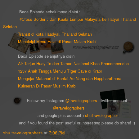
Baca Episode sebelumnya disini :
#Cross Border : Dari Kuala Lumpur Malaysia ke Hatyai Thailand
Selatan
Transit di kota Haadyai, Thailand Selatan
Mencicipi Menu Halal di Pasar Malam Krabi
Baca Episode selanjutnya disini:
Air Terjun Huay To dan Taman Nasional Khao Phanombencha
1237 Anak Tangga Menuju TIger Cave di Krabi
Mengejar Matahari di Pantai Ao Nang dan Noppharatthara
Kulineran Di Pasar Muslim Krabi
Follow my instagram
@travelographers
, twitter account
@travelographers
and google plus account +
shuTravelographer
and if you found the post useful or interesting please do share! :)
shu travelographers
at
7:06 PM