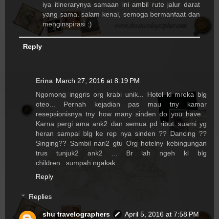
iya itinerarynya samaan ini ambil rute jalur darat
yang sama. salam kenal, semoga bermanfaat dan
menginspirasi :)
Reply
Erina
March 27, 2016 at 8:19 PM
Ngomong inggris org krabi unik... Hotel kl mreka blg
oteo... Pernah kejadian pas mau tny kamar
resepsionisnya tny how many sinden do you have...
Karna pergi ama ank2 dan semua pd ribut..suami yg
heran sampai blg ke rep nya sinden ?? Dancing ??
Singing?? Sambil nari2 gtu Org hotelny kebingungan
trus tunjuk2 ank2 ... Br lah ngeh kl blg
children...sumpah ngakak
Reply
Replies
shu travelographers
April 5, 2016 at 7:58 PM