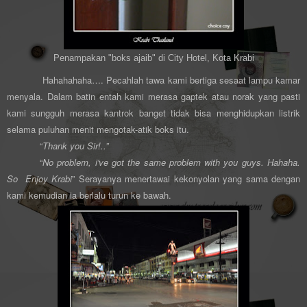
Penampakan "boks ajaib" di City Hotel, Kota Krabi
Hahahahaha…. Pecahlah tawa kami bertiga sesaat lampu kamar
menyala. Dalam batin entah kami merasa gaptek atau norak yang pasti
kami sungguh merasa kantrok banget tidak bisa menghidupkan listrik
selama puluhan menit mengotak-atik boks itu.
“
Thank you Sir!..”
“
No problem, i've got the same problem with you guys. Hahaha.
So Enjoy Krabi
” Serayanya menertawai kekonyolan yang sama dengan
kami kemudian ia berlalu turun ke bawah.