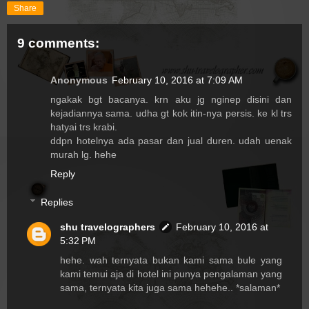
Share
9 comments:
Anonymous
February 10, 2016 at 7:09 AM
ngakak bgt bacanya. krn aku jg nginep disini dan
kejadiannya sama. udha gt kok itin-nya persis. ke kl trs
hatyai trs krabi.
ddpn hotelnya ada pasar dan jual duren. udah uenak
murah lg. hehe
Reply
Replies
shu travelographers
February 10, 2016 at
5:32 PM
hehe. wah ternyata bukan kami sama bule yang
kami temui aja di hotel ini punya pengalaman yang
sama, ternyata kita juga sama hehehe.. *salaman*