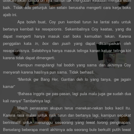
ditekan-tekan tombol
on
nya namun tak mengubah keadaan menjadi lebih
baik. Tidak ada petunjuk lain selain berusaha mengerti cara kerja boks
ajaib ini.
Apa boleh buat, Coy pun kembali turun ke lantai satu untuk
bertanya kembali ke resepsionis. Sekembalinya Coy keatas, yang dia
dapat mengerti hanya masuk cari boks kemudian tekan. Karena
penggalan kata
in
,
box
dan
push
yang dapat disampaikan oleh
resepsionisnya. Selebihnya hanya masuk telinga kanan keluar telinga kiri
karena tidak dapat dimengerti.
Kamipun mengulangi hal bodoh yang sama dan akhirnya Coy
menyerah karena hasilnya pun sama. Tidak berhasil.
“Mentok gw Bang Her, Gantian deh lo yang tanya, gw jagain
kamar”
“Bahasa inggris gw pas-pasan, lagi pula malu juga gw sudah dua
kali nanya” Tambahnya lagi.
Masih penasaran akupun terus menekan-nekan boks kecil itu.
Karena rasa malas untuk naik turun dan bertanya lagi, kamipun sepakat
berinisiatif untuk menunggu seseorang yang lewat lorong penginapan.
Berselang beberapa menit akhirnya ada seorang bule berkulit putih lewat