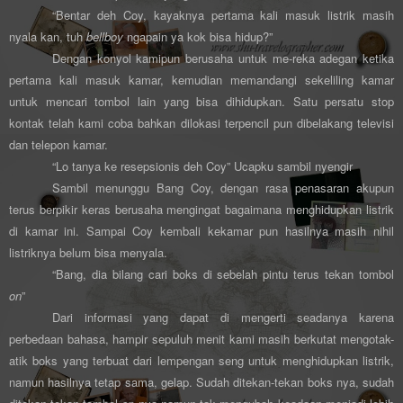
“Bentar deh Coy, kayaknya pertama kali masuk listrik masih
nyala kan, tuh
bellboy
ngapain ya kok bisa hidup?”
Dengan konyol kamipun berusaha untuk me-reka adegan ketika
pertama kali masuk kamar, kemudian memandangi sekeliling kamar
untuk mencari tombol lain yang bisa dihidupkan. Satu persatu stop
kontak telah kami coba bahkan dilokasi terpencil pun dibelakang televisi
dan telepon kamar.
“Lo tanya ke resepsionis deh Coy” Ucapku sambil nyengir
Sambil menunggu Bang Coy, dengan rasa penasaran akupun
terus berpikir keras berusaha mengingat bagaimana menghidupkan listrik
di kamar ini. Sampai Coy kembali kekamar pun hasilnya masih nihil
listriknya belum bisa menyala.
“Bang, dia bilang cari boks di sebelah pintu terus tekan tombol
on
”
Dari informasi yang dapat di mengerti seadanya karena
perbedaan bahasa, hampir sepuluh menit kami masih berkutat mengotak-
atik boks yang terbuat dari lempengan seng untuk menghidupkan listrik,
namun hasilnya tetap sama, gelap. Sudah ditekan-tekan boks nya, sudah