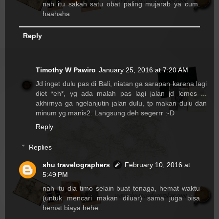
nah itu sakah satu obat paling mujarab ya cum.
haahaha
Reply
Timothy W Pawiro
January 25, 2016 at 7:20 AM
Jd inget dulu pas di Bali, niatan ga sarapan karena lagi
diet *eh*, yg ada malah pas lagi jalan jd lemes ...
akhirnya ga ngelanjutin jalan dulu, tp makan dulu dan
minum yg manis2. Langsung deh segerrr :-D
Reply
Replies
shu travelographers
February 10, 2016 at
5:49 PM
nah itu dia timo selain buat tenaga, hemat waktu
(untuk mencari makan diluar) sama juga bisa
hemat biaya hehe..