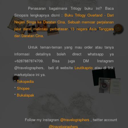
Penasaran bagaimana Trilogy buku ini? Baca
Sinopsis lengkapnya disini :
Buku Trilogy Overland - Dari
Negeri Singa ke Daratan Cina. Sebuah memoar perjalanan
jalur darat melintasi perbatasan 13 negara Asia Tenggara
dan Daratan Cina.
Untuk teman-teman yang mau order atau tanya
informasi detailnya boleh direct whatsapp ya
+6287887874709. Bisa juga DM Instagram
@travelographers, beli di website
Leutikaprio
atau di link
marketplace ini ya.
*
Tokopedia
*
Shopee
*
Bukalapak
Follow my instagram
@travelographers
, twitter account
@travelographers