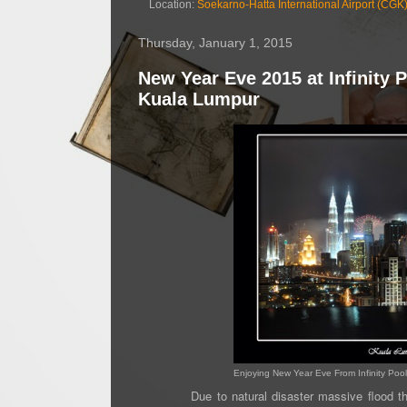
Location:
Soekarno-Hatta International Airport (CGK
Thursday, January 1, 2015
New Year Eve 2015 at Infinity 
Kuala Lumpur
Enjoying New Year Eve From Infinity Pool
Due to natural disaster
massive
flood
th