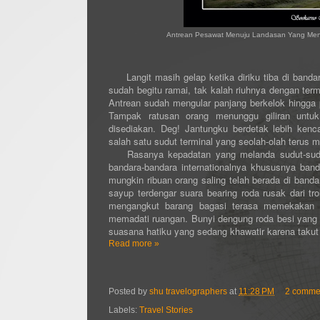
Antrean Pesawat Menuju Landasan Yang Me
Langit masih gelap ketika diriku tiba di banda
sudah begitu ramai, tak kalah riuhnya dengan term
Antrean sudah mengular panjang berkelok hingga 
Tampak ratusan orang menunggu giliran untuk
disediakan. Deg! Jantungku berdetak lebih kenc
salah satu sudut terminal yang seolah-olah terus 
Rasanya kepadatan yang melanda sudut-sudut d
bandara-bandara internationalnya khususnya band
mungkin ribuan orang saling telah berada di band
sayup terdengar suara bearing roda rusak dari tr
mengangkut barang bagasi terasa memekakan t
memadati ruangan. Bunyi dengung roda besi yang 
suasana hatiku yang sedang khawatir karena takut 
Read more »
Posted by
shu travelographers
at
11:28 PM
2 comme
Labels:
Travel Stories