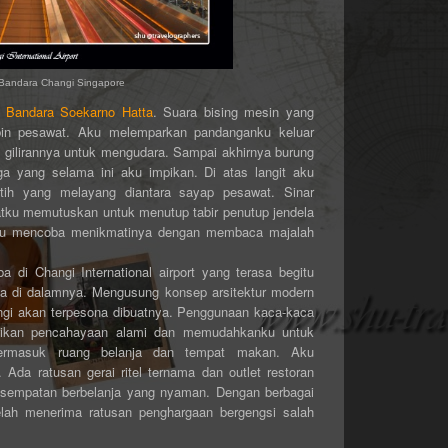
Bandara Changi Singapore
i
Bandara Soekarno Hatta
. Suara bising mesin yang
bin pesawat.
Aku melemparkan pandanganku keluar
gilirannya untuk mengudara. Sampai akhirnya burung
a yang selama ini aku impikan. Di atas langit aku
ih yang melayang diantara sayap pesawat. Sinar
ku memutuskan untuk menutup tabir penutup jendela
aku mencoba menikmatinya dengan membaca majalah
a di Changi International airport yang terasa begitu
da di dalamnya. Mengusung konsep arsitektur modern
gi akan terpesona dibuatnya. Penggunaan kaca-kaca
rikan pencahayaan alami dan memudahkanku untuk
termasuk ruang belanja dan tempat makan. Aku
Ada ratusan gerai ritel ternama dan outlet restoran
esempatan berbelanja yang nyaman. Dengan berbagai
telah menerima ratusan penghargaan bergengsi salah