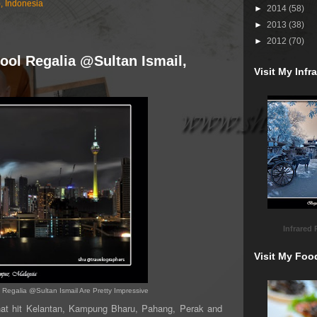
), Indonesia
►
2014
(58)
►
2013
(38)
►
2012
(70)
Pool Regalia @Sultan Ismail,
Visit My Inf
Infrared
Visit My Foo
 Regalia @Sultan Ismail Are Pretty Impressive
at hit
Kelantan, Kampung Bharu, Pahang, Perak and