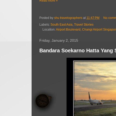
Read more »
Posted by
shu travelographers
at
11:47 PM
No comm
Labels:
South East Asia
,
Travel Stories
Location:
Airport Boulevard, Changi Airport Singapo
Friday, January 2, 2015
Bandara Soekarno Hatta Yang