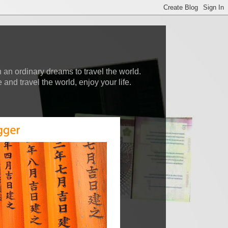
 an ordinary dreams to travel the world.
nd travel the world, enjoy your life.