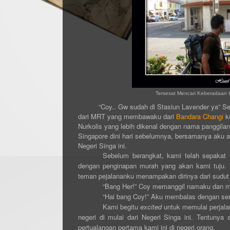
Tersesat Mencari Keberadaan H
“Coy.. Gw sudah di Stasiun Lavender ya” Sebua
dari MRT yang membawaku dari
Bandara Changi
ke
Nurkolis yang lebih dikenal dengan nama panggilan 
Singapore dini hari sebelumnya, bersamanya aku a
Negeri Singa ini.
Sebelum berangkat, kami telah sepakat u
dengan penginapan murah yang akan kami tuju. T
teman pejalananku menampakan dirinya dari sudut 
“Bang Her!” Coy memanggil namaku dan m
“Hai bang Coy!” Aku membalas dengan se
Kami begitu
excited
untuk memulai perjala
negeri di mulai dari Negeri Singa ini. Tentuny
pertualangan pertama kami ini di negeri orang.