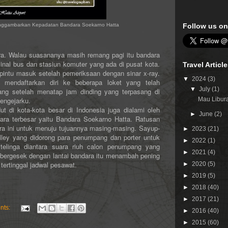
nggambarkan Kepadatan Bandara Soekarno Hatta
Follow us on
ra. Walau suasananya masih remang pagi itu bandara
inal bus dan stasiun komuter yang ada di pusat kota.
Travel Articl
pintu masuk setelah pemeriksaan dengan sinar x-ray.
▼
2024
(3)
 mendaftarkan diri ke beberapa loket yang telah
▼
July
(1)
ang setelah menatap jam dinding yang terpasang di
mengejarku.
Mau Libura
i kota-kota besar di Indonesia juga dialami oleh
►
June
(2)
ara terbesar yaitu Bandara Soekarno Hatta. Ratusan
ara ini untuk menuju tujuannya masing-masing. Sayup-
►
2023
(21)
olley yang didorong para penumpang dan porter untuk
►
2022
(1)
elinga diantara suara riuh calon penumpang yang
►
2021
(4)
bergesek dengan lantai bandara itu menambah pening
tertinggal jadwal pesawat.
►
2020
(5)
►
2019
(5)
►
2018
(40)
►
2017
(21)
nts:
►
2016
(40)
►
2015
(60)