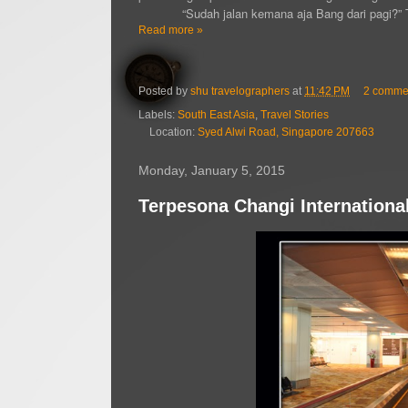
“Sudah jalan kemana aja Bang dari pagi?”
Read more »
Posted by
shu travelographers
at
11:42 PM
2 comme
Labels:
South East Asia
,
Travel Stories
Location:
Syed Alwi Road, Singapore 207663
Monday, January 5, 2015
Terpesona Changi International