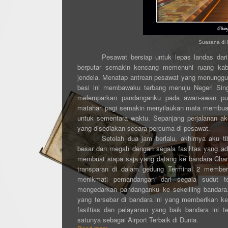
Suasana di 
Pesawat bersiap untuk lepas landas dar
berputar semakin kencang memenuhi ruang ka
jendela. Menatap antrean pesawat yang menunggu 
besi ini membawaku terbang menuju Negeri Sing
melemparkan pandanganku pada awan-awan put
matahari pagi semakin menyilaukan mata membuat
untuk sementara waktu. Sepanjang perjalanan 
yang disediakan secara percuma di pesawat.
Setelah dua jam berlalu, akhirnya aku tib
besar dan megah dengan segala fasilitas yang a
membuat siapa saja yang datang ke bandara Chan
transparan di dalam gedung Terminal 2 membe
menikmati pemandangan dari segala sudut 
mengedarkan pandanganku ke sekeliling bandara. 
yang tersebar di bandara ini yang memberikan k
fasiltias dan pelayanan yang baik bandara ini 
satunya sebagai Airport Terbaik di Dunia
.