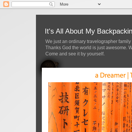
It's All About My Backpack
We just an ordinary travelographer family 
Thanks God the world is just awesome. We 
Come and see it by yourself.