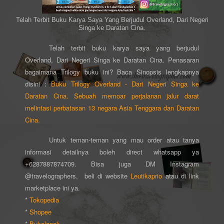
Telah Terbit Buku Karya Saya Yang Berjudul Overland, Dari Negeri
Singa ke Daratan Cina.
Telah terbit buku karya saya yang berjudul
Overland, Dari Negeri Singa ke Daratan Cina. Penasaran
bagaimana Trilogy buku ini? Baca Sinopsis lengkapnya
disini :
Buku Trilogy Overland - Dari Negeri Singa ke
Daratan Cina. Sebuah memoar perjalanan jalur darat
melintasi perbatasan 13 negara Asia Tenggara dan Daratan
Cina.
Untuk teman-teman yang mau order atau tanya
informasi detailnya boleh direct whatsapp ya
+6287887874709. Bisa juga DM Instagram
@travelographers, beli di website
Leutikaprio
atau di link
marketplace ini ya.
*
Tokopedia
*
Shopee
*
Bukalapak