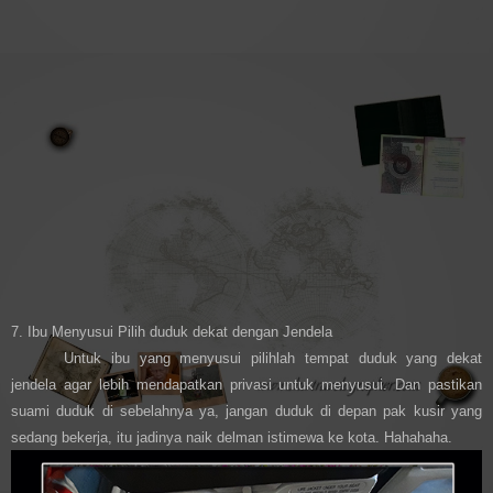
7. Ibu Menyusui Pilih duduk dekat dengan Jendela
Untuk ibu yang menyusui pilihlah tempat duduk yang dekat
jendela agar lebih mendapatkan privasi untuk menyusui. Dan pastikan
suami duduk di sebelahnya ya, jangan duduk di depan pak kusir yang
sedang bekerja, itu jadinya naik delman istimewa ke kota. Hahahaha.