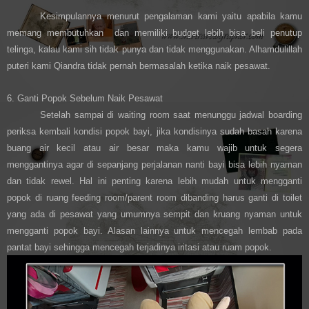
Kesimpulannya menurut pengalaman kami yaitu apabila kamu
memang membutuhkan dan memiliki budget lebih bisa beli penutup
telinga, kalau kami sih tidak punya dan tidak menggunakan. Alhamdulillah
puteri kami Qiandra tidak pernah bermasalah ketika naik pesawat.
6. Ganti Popok Sebelum Naik Pesawat
Setelah sampai di waiting room saat menunggu jadwal boarding
periksa kembali kondisi popok bayi, jika kondisinya sudah basah karena
buang air kecil atau air besar maka kamu wajib untuk segera
menggantinya agar di sepanjang perjalanan nanti bayi bisa lebih nyaman
dan tidak rewel. Hal ini penting karena lebih mudah untuk mengganti
popok di ruang feeding room/parent room dibanding harus ganti di toilet
yang ada di pesawat yang umumnya sempit dan kruang nyaman untuk
mengganti popok bayi. Alasan lainnya untuk mencegah lembab pada
pantat bayi sehingga mencegah terjadinya iritasi atau ruam popok.