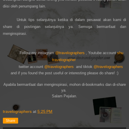
diisi oleh penumpang lain.
Untuk tips selanjutnya ketika di dalam pesawat akan kami di
share di postingan selanjutnya ya. Semoga bermanfaat dan
menginspirasi.
Follow my instagram
@travelographers
, Youtube account
shu
travelographer
twitter account
@travelographers
and tiktok
@travelographers
and if you found the post useful or interesting please do share! :)
Apabila bermanfaat dan menginspirasi, mohon di-bookmar
ks dan di-s
hare
ya
.
Salam Pejalan.
travelographers
at
5:25 PM
Share