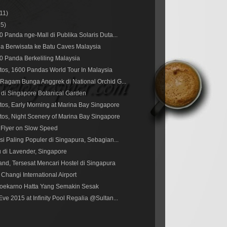
(11)
15)
0 Panda nge-Mall di Publika Solaris Duta...
a Berwisata ke Batu Caves Malaysia
0 Panda Berkeliling Malaysia
tos, 1600 Pandas World Tour In Malaysia
Ragam Bunga Anggrek di National Orchid G...
di Singapore Botanical Garden
tos, Early Morning at Marina Bay Singapore
tos, Night Scenery of Marina Bay Singapore
 Flyer on Slow Speed
si Paling Populer di Singapura, Sebagian...
u di Lavender, Singapore
and, Tersesat Mencari Hostel di Singapura
Changi International Airport
oekarno Hatta Yang Semakin Sesak
ve 2015 at Infinity Pool Regalia @Sultan...