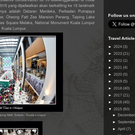
015 yang dijadwalkan akan berkeliling ke 15 landmark
ranya adalah Dataran Merdeka, Perbadan Putrajaya
Follow us on
or, Cheong Fatt Zee Mansion Penang, Taiping Lake
Res Square Melaka, National Monument Kuala Lumpur
s Kuala Lumpur.
Travel Articl
►
2024
(3)
►
2023
(21)
►
2022
(1)
►
2021
(4)
►
2020
(5)
►
2019
(5)
►
2018
(40)
►
2017
(21)
►
2016
(40)
▼
2015
(60)
►
Decembe
ing Mall, Solaris - Kuala Lumpur
►
Septembe
►
April
(7)