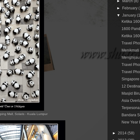
►
March
(8)
►
February
▼
January
(
Ketika 160
1600 Pand
Ketika 160
Travel Pho
Menikmati 
Menghijau 
Travel Pho
Travel Pho
Singapore
12 Destina
Masjid Bir
Asia Overl
Terpesona 
ing Mall, Solaris - Kuala Lumpur
Bandara S
New Year E
►
2014
(58)