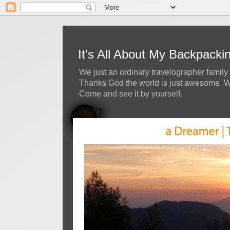
It's All About My Backpack
We just an ordinary travelographer family 
Thanks God the world is just awesome. We 
Come and see it by yourself.