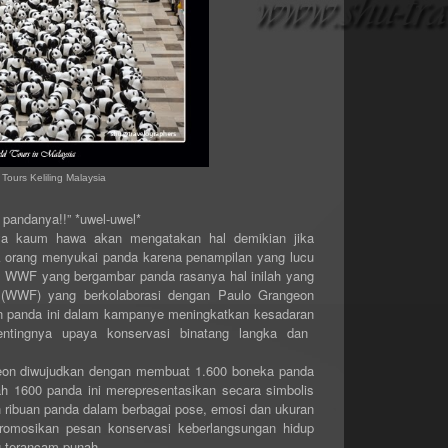
ours Keliling Malaysia
pandanya!!” *uwel-uwel*
a kaum hawa akan mengatakan hal demikian jika
k orang menyukai panda karena penampilan yang lucu
 WWF yang bergambar panda rasanya hal inilah yang
(WWF
)
yang berkolaborasi dengan
Paulo
Grangeon
 panda ini dalam kampanye
meningkatkan kesadaran
ntingnya
upaya konservasi
binatang langka
dan
eon
diwujudkan dengan
membuat
1.600
boneka
panda
h 1600 panda ini merepresentasikan secara simbolis
n ribuan panda dalam berbagai pose, emosi dan ukuran
romosikan pesan konservasi keberlangsungan hidup
g terancam punah.