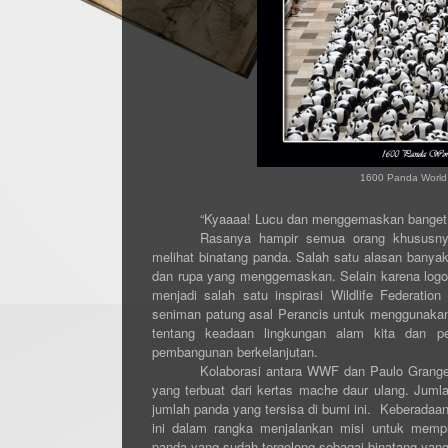
1600 Panda World T
“Kyaaaa! Lucu dan menggemaskan banget 
Rasanya hampir semua orang khususny
melihat binatang panda. Salah satu alasan banya
dan rupa yang menggemaskan. Selain karena logo
menjadi salah satu inspirasi
Wildlife
Federation
seniman patung asal Perancis untuk
menggunakan
tentang keadaan
lingkungan alam kita
dan pe
pembangunan berkelanjutan
.
Kolaborasi antara WWF dan
Paulo
Grang
yang terbuat dari
kertas
mache
daur ulang. Jumla
jumlah panda yang tersisa di bumi ini. Keberadaa
ini dalam rangka menjalankan misi untuk memp
panda yang sudah tergolong sebagai binatang yan