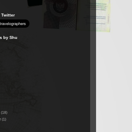
 Twitter
es by Shu
r
(18)
r
(1)