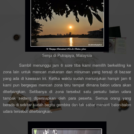
Senja di Putrajaya, Malaysia
Sambil menunggu jam 6 sore tiba kami memilih berkeliling ke
zona lain untuk mencari makanan dan minuman yang tersaji di bazaar
yang ada di kawasan ini. Ketika waktu sudah menunjukan hampir jam 6
kami pun bergegas mencari zona biru tempat dimana balon udara akan
diterbangkan. Setibanya di zona tersebut satu persatu balon udara
tampak sedang dipersiapkan oleh para peserta. Semua orang yang
berada di sekitar sudah begitu gembira dan tak sabar menanti balon-balon
udara tersebut diterbangkan.