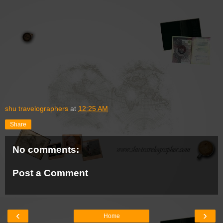
shu travelographers
at
12:25 AM
Share
No comments:
Post a Comment
‹
›
Home