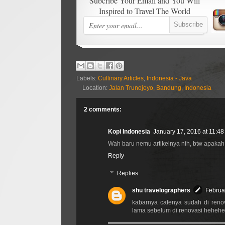
Subcribe Your Email and You Will
Inspired to Travel The World
Labels:
Cullinary Articles
,
Indonesia - Java
Location:
Jalan Trunojoyo, Bandung, Indonesia
2 comments:
Kopi Indonesia
January 17, 2016 at 11:4
Wah baru nemu artikelnya nih, btw apaka
Reply
Replies
shu travelographers
Februa
kabarnya cafenya sudah di renov
lama sebelum di renovasi heheh