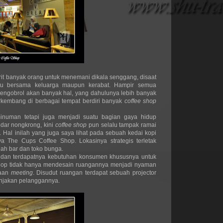
rit banyak orang untuk menemani dikala senggang, disaat
tu bersama keluarga maupun kerabat. Hampir semua
engobrol akan banyak hal, yang dahulunya lebih banyak
erkembang di berbagai tempat berdiri banyak
coffee shop
inuman tetapi juga menjadi suatu bagian gaya hidup
dar nongkrong, kini
coffee shop
pun selalu tampak ramai
 Hal inilah yang juga saya lihat pada sebuah kedai kopi
a The Cups Coffee Shop. Lokasinya strategis terletak
uah bar dan toko bunga.
dan terdapatnya kebutuhan konsumen khususnya untuk
hop tidak hanya mendesain ruangannya menjadi nyaman
uaan
meeting
. Disudut ruangan terdapat sebuah projector
anjakan pelanggannya.