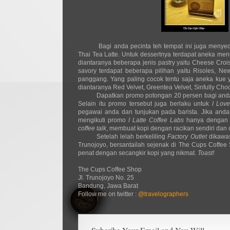
Bagi anda pecinta teh tempat ini juga menye
Thai Tea Latte. Untuk dessertnya terdapat aneka me
diantaranya beberapa jenis pastry yaitu Cheese Croi
savory terdapat beberapa pilihan yaitu Risoles, Ne
panggang. Yang paling cocok tentu saja aneka kue 
diantaranya Red Velvet, Greentea Velvet, Sinfully Cho
Dapatkan promo potongan 20 persen bagi anda
Selain itu promo tersebut juga berlaku untuk
I Lov
pegawai anda dan tunjukan pada barista. Jika anda
mengikuti promo
I Latte Coffee Labs
hanya dengan l
coffee talk
, membuat kopi dengan racikan sendiri dan
Setelah lelah berkeliling
Factory Outlet
dikawas
Trunojoyo, bersantailah sejenak di The Cups Coffee
penat dengan secangkir kopi yang nikmat.
Toast!
The Cups Coffee Shop
Jl. Trunojoyo No. 25
Bandung, Jawa Barat
Follow me on twitter :
@travelographers