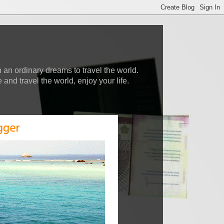
 an ordinary dreams to travel the world.
nd travel the world, enjoy your life.