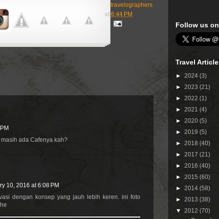
travelographers
at
6:44 PM
Follow us on
Travel Articl
►
2024
(3)
►
2023
(21)
►
2022
(1)
►
2021
(4)
►
2020
(5)
8 PM
►
2019
(5)
h masih ada Cafenya kah?
►
2018
(40)
►
2017
(21)
►
2016
(40)
►
2015
(60)
ry 10, 2016 at 6:08 PM
►
2014
(58)
asi dengan konsep yang jauh lebih keren. ini foto
►
2013
(38)
ehe
▼
2012
(70)