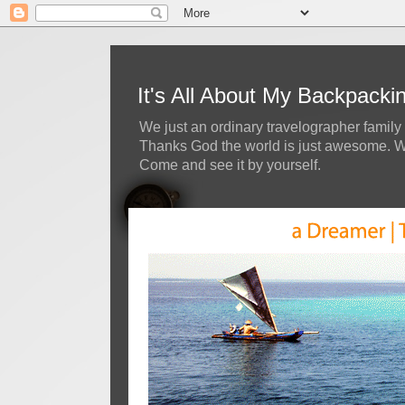
It's All About My Backpack
We just an ordinary travelographer family 
Thanks God the world is just awesome. We 
Come and see it by yourself.