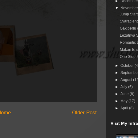
►
Decembe
▼
Novembe
Jump Start
Syarat len
Gak perlu 
Lezatnya 
Romantic D
Makan Ena
One Stop 
►
October
(4
►
Septembe
►
August
(1
►
July
(6)
►
June
(8)
►
May
(17)
►
April
(8)
Home
Older Post
Visit My Inf