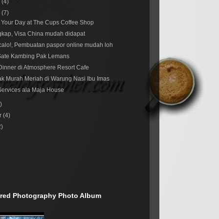
r
(4)
r
(7)
 Your Day at The Cups Coffee Shop
gkap, Visa China mudah didapat
calo!, Pembuatan paspor online mudah loh
Sate Kambing Pak Lemans
inner di Atmosphere Resort Cafe
k Murah Meriah di Warung Nasi Ibu Imas
Services ala Maja House
)
r
(4)
2)
rared Photography Photo Album