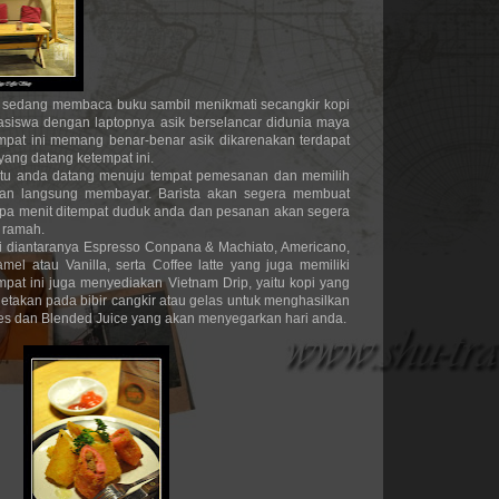
sedang membaca buku sambil menikmati secangkir kopi
siswa dengan laptopnya asik berselancar didunia maya
empat ini memang benar-benar asik dikarenakan terdapat
ang datang ketempat ini.
itu anda datang menuju tempat pemesanan dan memilih
n langsung membayar. Barista akan segera membuat
pa menit ditempat duduk anda dan pesanan akan segera
 ramah.
ni diantaranya Espresso Conpana & Machiato, Americano,
mel atau Vanilla, serta Coffee latte yang juga memiliki
empat ini juga menyediakan Vietnam Drip, yaitu kopi yang
letakan pada bibir cangkir atau gelas untuk menghasilkan
ies dan Blended Juice yang akan menyegarkan hari anda.