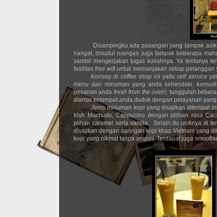
Disampingku ada pasangan yang tampak asik 
hangat, disudut ruangan juga tampak beberapa maha
sambil mengerjakan tugas kuliahnya. Ya tentunya t
fasilitas
free wifi
untuk memanjakan setiap pelanggan y
Konsep di
coffee shop
ini yaitu
self service
ya
menu dan minuman yang anda kehendaki, kemudia
pesanan anda
fresh from the oven!,
tunggulah bebera
diantar ketempat anda duduk dengan pelayanan yang
Jenis minuman kopi yang disajikan ditempat i
Irish Machiato, Cappucino dengan pilihan rasa Cara
piihan caramel serta vanilla.
Selain itu uniknya di t
disajikan dengan saringan kopi khas Vietnam yang di
kopi yang nikmat tanpa ampas. Terdapat juga smooth