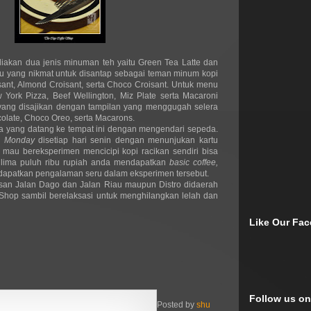
diakan dua jenis minuman teh yaitu Green Tea Latte dan
nu yang nikmat untuk disantap sebagai teman minum kopi
sant, Almond Croisant, serta Choco Croisant. Untuk menu
w York Pizza, Beef Wellington, Miz Plate serta Macaroni
yang disajikan dengan tampilan yang menggugah selera
colate, Choco Oreo, serta Macarons.
 yang datang ke tempat ini dengan mengendari sepeda.
e Monday
disetiap hari senin dengan menunjukan kartu
 mau bereksperimen mencicipi kopi racikan sendiri bisa
ima puluh ribu rupiah anda mendapatkan
basic coffee,
 dapatkan pengalaman seru dalam eksperimen tersebut.
an Jalan Dago dan Jalan Riau maupun Distro didaerah
 Shop sambil berelaksasi untuk menghilangkan lelah dan
Like Our Fa
Follow us on
Posted by
shu