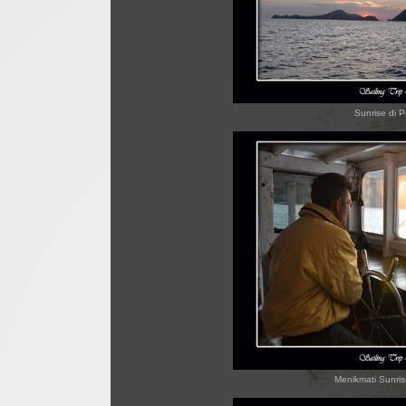
Sunrise di P
Menikmati Sunri