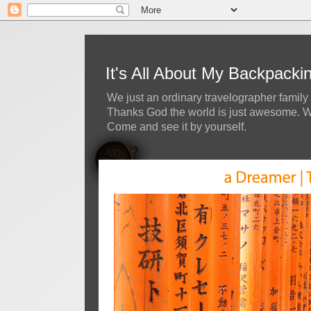
It's All About My Backpack
We just an ordinary travelographer family 
Thanks God the world is just awesome. We 
Come and see it by yourself.