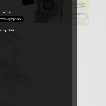
 Twitter
es by Shu
r
(4)