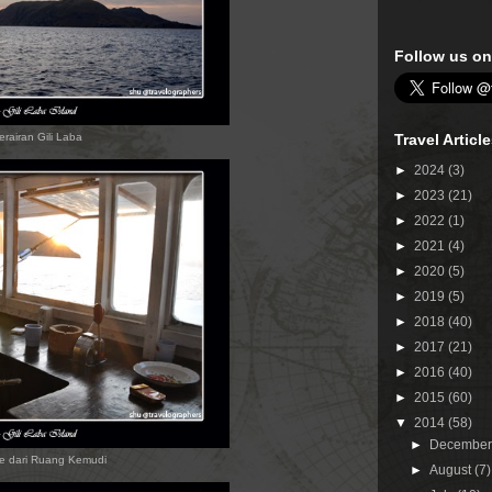
Follow us on
erairan Gili Laba
Travel Articl
►
2024
(3)
►
2023
(21)
►
2022
(1)
►
2021
(4)
►
2020
(5)
►
2019
(5)
►
2018
(40)
►
2017
(21)
►
2016
(40)
►
2015
(60)
▼
2014
(58)
►
Decembe
se dari Ruang Kemudi
►
August
(7)