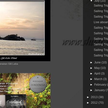
▼
July
(10)
Sailing Tr
Sailing Tri
Sailing T
Live aboar
Sailing Tr
Sailing Tri
Sailing Tr
Sailing Tr
Sailing Tr
Sailing Tr
►
June
(10)
erairan Gili Laba
►
May
(10)
►
April
(3)
►
March
(3)
►
February
►
January
(
►
2013
(38)
►
2012
(70)