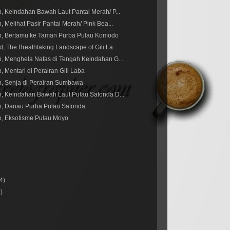
ip, Keindahan Bawah Laut Pantai Merah/ P...
p, Melihat Pasir Pantai Merah/ Pink Bea...
rip, Bertamu ke Taman Purba Pulau Komodo
d, The Breathtaking Landscape of Gili La...
ip, Menghela Nafas di Tengah Keindahan G...
p, Mentari di Perairan Gili Laba
ip, Senja di Perairan Sumbawa
ip, Keindahan Bawah Laut Pulau Satonda D...
ip, Danau Purba Pulau Satonda
ip, Eksotisme Pulau Moyo
(4)
7)