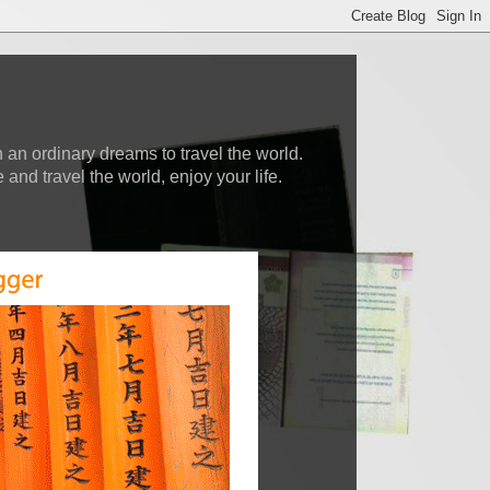
 an ordinary dreams to travel the world.
nd travel the world, enjoy your life.