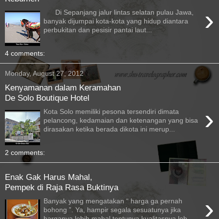
›
Di Sepanjang jalur lintas selatan pulau Jawa,
banyak dijumpai kota-kota yang hidup diantara
perbukitan dan pesisir pantai laut...
4 comments:
Monday, August 27, 2012
Kenyamanan dalam Keramahan
De Solo Boutique Hotel
›
Kota Solo memiliki pesona tersendiri dimata
pelancong, kedamaian dan ketenangan yang bisa
dirasakan ketika berada dikota ini merup...
2 comments:
Enak Gak Harus Mahal,
Pempek di Raja Rasa Buktinya
›
Banyak yang mengatakan “ harga ga pernah
bohong ”. Ya, hampir segala sesuatunya jika
harganya lebih mahal tentunya kualitasnya leb...